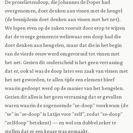
De proselietendoop, die Johannes de Doper had
overgenomen, doet denken aan vissen met de hengel
(de besnijdenis doet denken aan vissen met het net).
We lopen even op de zaken vooruit door erop te wijzen
dat de vroege gemeente weliswaar een doop had die
doet denken aan hengelen, maar dat die in het begin
van de vierde eeuw werd omgevormd tot vissen met
het net. Gezien dit onderscheid is het geen verrassing
dat er, ook al was de doop later een zaak van vissen met
het net geworden, te allen tijde een element bleef
waarin gedoopt werd op de manier van het hengelen.
Gezien dit alles is het geen verrassing dat er gevallen
waren waarin de zogenoemde "se-doop" voorkwam (de
"se" in "se-doop" is Latijn voor "zelf", zodat "se-doop"
"zelfdoop" betekent) — en wel om dubbel zeker te
stellen dat er een keuze was gemaakt.