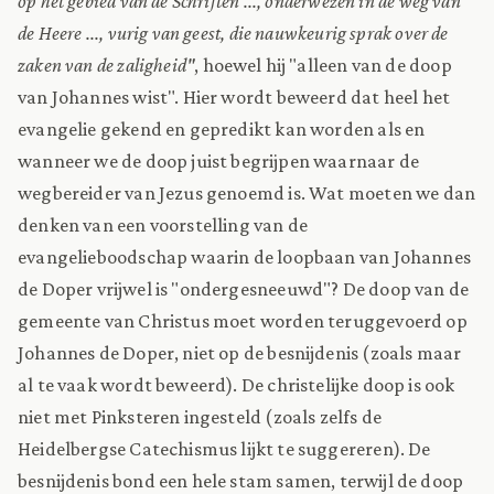
op het gebied van de Schriften ..., onderwezen in de weg van
de Heere ..., vurig van geest, die nauwkeurig sprak over de
zaken van de zaligheid"
, hoewel hij "alleen van de doop
van Johannes wist". Hier wordt beweerd dat heel het
evangelie gekend en gepredikt kan worden als en
wanneer we de doop juist begrijpen waarnaar de
wegbereider van Jezus genoemd is. Wat moeten we dan
denken van een voorstelling van de
evangelieboodschap waarin de loopbaan van Johannes
de Doper vrijwel is "ondergesneeuwd"? De doop van de
gemeente van Christus moet worden teruggevoerd op
Johannes de Doper, niet op de besnijdenis (zoals maar
al te vaak wordt beweerd). De christelijke doop is ook
niet met Pinksteren ingesteld (zoals zelfs de
Heidelbergse Catechismus lijkt te suggereren). De
besnijdenis bond een hele stam samen, terwijl de doop