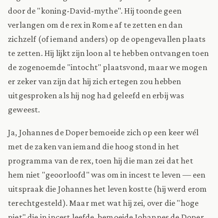
door de "koning-David-mythe". Hij toonde geen
verlangen om de rex in Rome af te zetten en dan
zichzelf (of iemand anders) op de opengevallen plaats
te zetten. Hij lijkt zijn loon al te hebben ontvangen toen
de zogenoemde "intocht" plaatsvond, maar we mogen
er zeker van zijn dat hij zich ertegen zou hebben
uitgesproken als hij nog had geleefd en erbij was
geweest.
Ja, Johannes de Doper bemoeide zich op een keer wél
met de zaken van iemand die hoog stond in het
programma van de rex, toen hij die man zei dat het
hem niet "geoorloofd" was om in incest te leven — een
uitspraak die Johannes het leven kostte (hij werd erom
terechtgesteld). Maar met wat hij zei, over die "hoge
piet" die in incest leefde, bemoeide Johannes de Doper