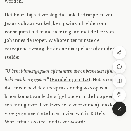
worden.
Het hoort bij het verslag dat ook de discipelen van
Jezus zich aanvankelijk enigszins inhielden om
consequent helemaal mee te gaan met de leer van
Johannes de Doper. We horen tenminste de
verwijtende vraag die de ene discipel aan de andere
stelde:
"U bent binnengegaan bij mannen die onbesneden zijn, en u
hebt met hen gegeten"
(
Handelingen 11:3
). Het is een feit
dat er een bezielde toespraak nodig was op een
bijeenkomst van leiders (gehouden in de hoop een
scheuring over deze kwestie te voorkomen) om de
vroege gemeente te laten inzien wat in Kittels
Wörterbuch zo treffend is verwoord: