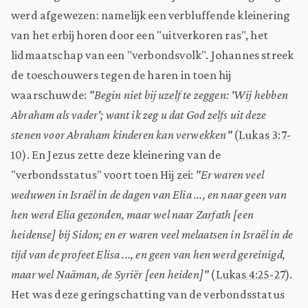
werd afgewezen: namelijk een verbluffende kleinering
van het erbij horen door een "uitverkoren ras", het
lidmaatschap van een "verbondsvolk". Johannes streek
de toeschouwers tegen de haren in toen hij
waarschuwde:
"Begin niet bij uzelf te zeggen: 'Wij hebben
Abraham als vader'; want ik zeg u dat God zelfs uit deze
stenen voor Abraham kinderen kan verwekken"
(
Lukas 3:7-
10
). En Jezus zette deze kleinering van de
"verbondsstatus" voort toen Hij zei:
"Er waren veel
weduwen in Israël in de dagen van Elia ..., en naar geen van
hen werd Elia gezonden, maar wel naar Zarfath [een
heidense] bij Sidon; en er waren veel melaatsen in Israël in de
tijd van de profeet Elisa ..., en geen van hen werd gereinigd,
maar wel Naäman, de Syriër [een heiden]"
(
Lukas 4:25-27
).
Het was deze geringschatting van de verbondsstatus