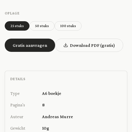
OPLAGE
25 stuks
50 stuks
100 stuks
Gratis aanvragen
Download PDF (gratis)
DETAILS
Type
A6 boekje
Pagina's
8
Auteur
Andreas Murre
Gewicht
10g