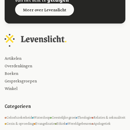
Meer over Levenslicht
Artikelen
Overdenkingen
Boeken
Gespreksgroepen
Winkel
Categorieen
Geloofszekerheid
Waterdoop
Geestelijke groei
Theologie
Relaties & seksualiteit
Gezin & opvoeding
Evangelisatie
Ethiek
Wereldgebeuren
Apologetiek