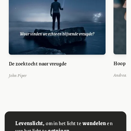
Hoop vo
De zoektocht naar vreugde
Andreas 
John Piper
Levenslicht,
om in het licht te
wandelen
en
van het licht te
getuigen