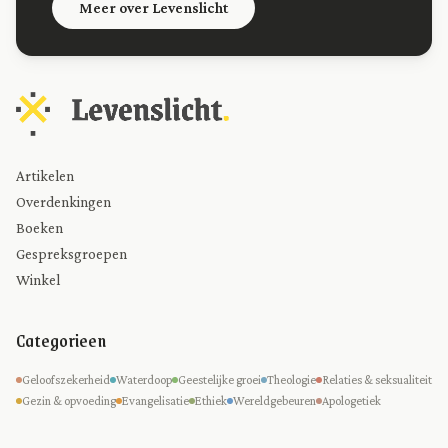
Meer over Levenslicht
Artikelen
Overdenkingen
Boeken
Gespreksgroepen
Winkel
Categorieen
Geloofszekerheid
Waterdoop
Geestelijke groei
Theologie
Relaties & seksualiteit
Gezin & opvoeding
Evangelisatie
Ethiek
Wereldgebeuren
Apologetiek