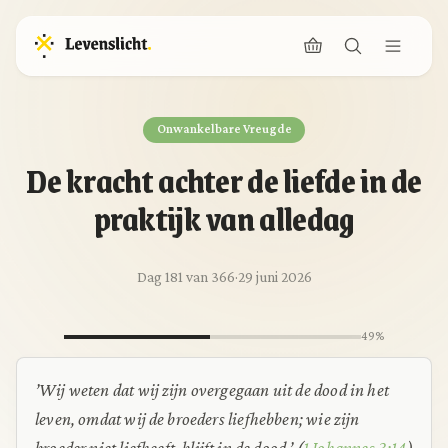
Onwankelbare Vreugde
De kracht achter de liefde in de
praktijk van alledag
Dag 181 van 366
·
29 juni 2026
49%
’Wij weten dat wij zijn overgegaan uit de dood in het
leven, omdat wij de broeders liefhebben; wie zijn
broeder niet liefheeft, blijft in de dood.’ (
1 Johannes 3:14
)