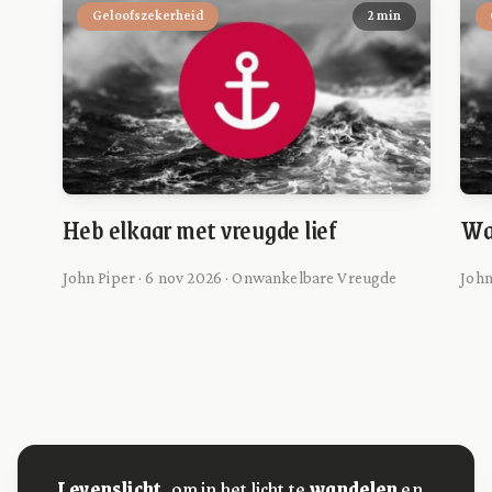
Geloofszekerheid
2 min
Heb elkaar met vreugde lief
Wa
John Piper · 6 nov 2026 · Onwankelbare Vreugde
John
Levenslicht,
om in het licht te
wandelen
en