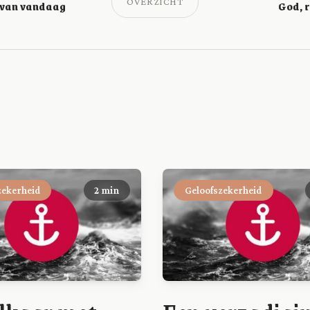
OVERZICHT
 van vandaag
God, 
zekerheid
2 min
Geloofszekerheid