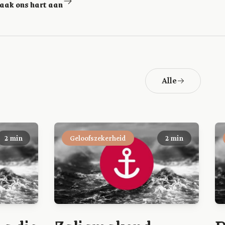
raak ons hart aan
Alle
2 min
Geloofszekerheid
2 min