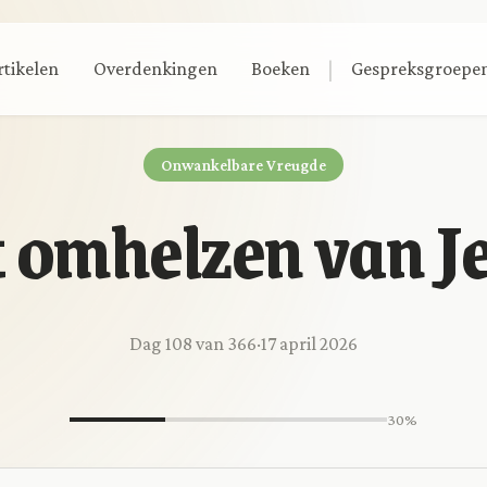
|
rtikelen
Overdenkingen
Boeken
Gespreksgroepe
Onwankelbare Vreugde
 omhelzen van J
Dag 108 van 366
·
17 april 2026
30%