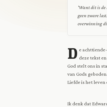
'Want dit is de
geen zware last
overwinning die
D
e achttiende
deze tekst en
God stelt ons in s
van Gods geboden.’ 
Liefde is het leve
Ik denk dat Edwards