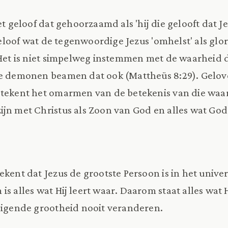
et geloof dat gehoorzaamd als 'hij die gelooft dat 
 geloof wat de tegenwoordige Jezus 'omhelst' als glo
. Het is niet simpelweg instemmen met de waarheid 
de demonen beamen dat ook (Mattheüs 8:29). Gelov
etekent het omarmen van de betekenis van die waa
ijn met Christus als Zoon van God en alles wat God 
ekent dat Jezus de grootste Persoon is in het univ
is alles wat Hij leert waar. Daarom staat alles wat H
adigende grootheid nooit veranderen.