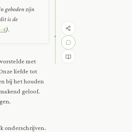
ijn geboden zijn
it is de
3-4
).
worstelde met
Onze liefde tot
en bij het houden
igmakend geloof.
lgen.
aak onderschrijven.