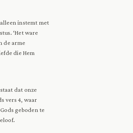
 alleen instemt met
stus. ‘Het ware
an de arme
liefde die Hem
 staat dat onze
ds vers 4, waar
n Gods geboden te
eloof.