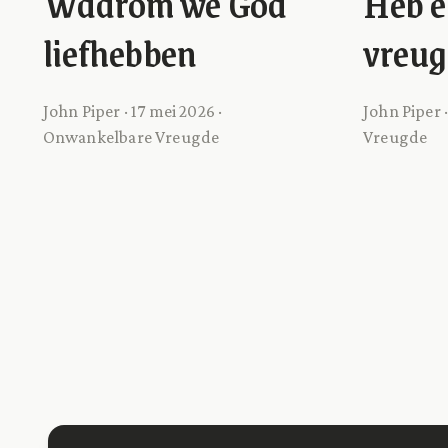
Waarom we God
Heb e
liefhebben
vreug
John Piper · 17 mei 2026 ·
John Piper 
Onwankelbare Vreugde
Vreugde