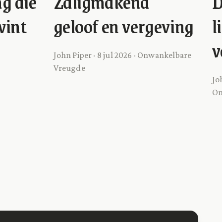
g die
Zaligmakend
D
wint
geloof en vergeving
l
v
John Piper · 8 jul 2026 · Onwankelbare
Vreugde
Jo
On