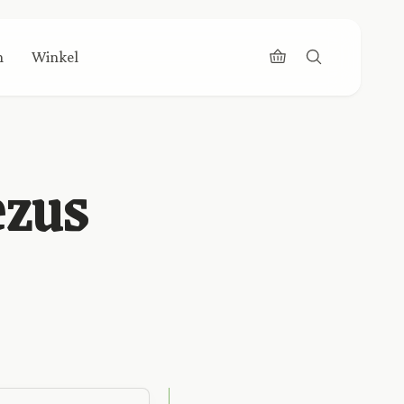
n
Winkel
ezus