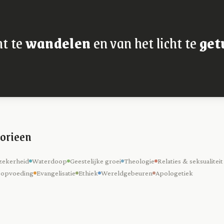
ht te
wandelen
en van het licht te
get
orieen
zekerheid
Waterdoop
Geestelijke groei
Theologie
Relaties & seksualiteit
 opvoeding
Evangelisatie
Ethiek
Wereldgebeuren
Apologetiek