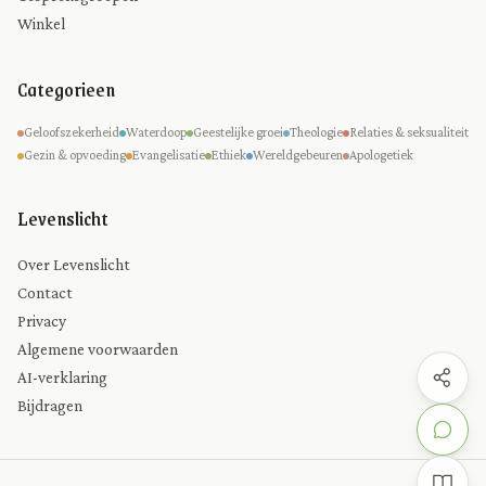
Winkel
Categorieen
Geloofszekerheid
Waterdoop
Geestelijke groei
Theologie
Relaties & seksualiteit
Gezin & opvoeding
Evangelisatie
Ethiek
Wereldgebeuren
Apologetiek
Levenslicht
Over Levenslicht
Contact
Privacy
Algemene voorwaarden
AI-verklaring
Bijdragen