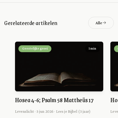
Gerelateerde artikelen
Alle
Geestelijke groei
1 min
Hosea 4-6; Psalm 58 Mattheüs 17
Hos
Levenslicht · 5 jun 2026 · Lees je Bijbel (3 jaar)
Leve