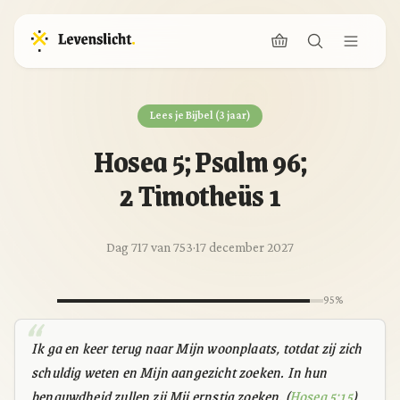
Lees je Bijbel (3 jaar)
Hosea 5; Psalm 96;
2 Timotheüs 1
Dag 717 van 753
·
17 december 2027
95%
Ik ga en keer terug naar Mijn woonplaats, totdat zij zich
schuldig weten en Mijn aangezicht zoeken. In hun
benauwdheid zullen zij Mij ernstig zoeken. (
Hosea 5:15
)