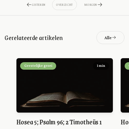
GISTEREN
OVERZICHT
MORGEN
Gerelateerde artikelen
Alle
Geestelijke groei
1 min
Hosea 5; Psalm 96; 2 Timotheüs 1
Hos