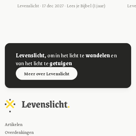
Levenslicht · 17 dec 2027 · Lees je Bijbel (1 jaar)
Leven
Levenslicht,
om in het licht te
wandelen
en
van het licht te
getuigen
Meer over Levenslicht
Artikelen
Overdenkingen