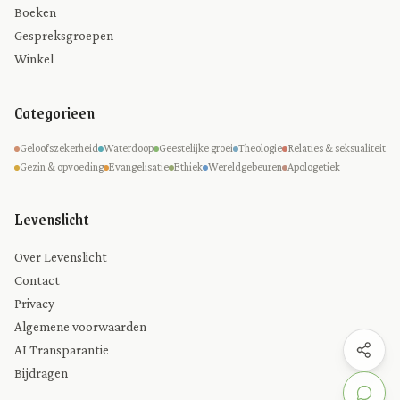
Boeken
Gespreksgroepen
Winkel
Categorieen
Geloofszekerheid
Waterdoop
Geestelijke groei
Theologie
Relaties & seksualiteit
Gezin & opvoeding
Evangelisatie
Ethiek
Wereldgebeuren
Apologetiek
Levenslicht
Over Levenslicht
Contact
Privacy
Algemene voorwaarden
AI Transparantie
Bijdragen