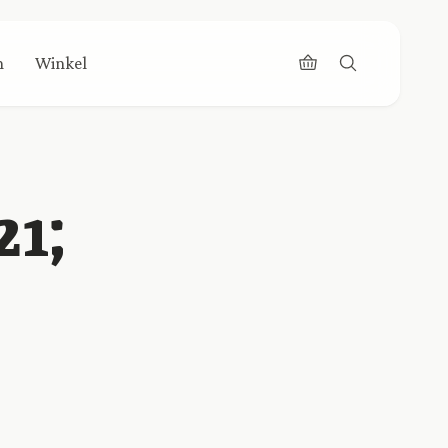
n
Winkel
21;