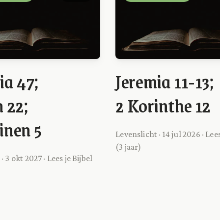
ia 47;
Jeremia 11-13;
 22;
2 Korinthe 12
nen 5
Levenslicht · 14 jul 2026 · Lees
(3 jaar)
· 3 okt 2027 · Lees je Bijbel