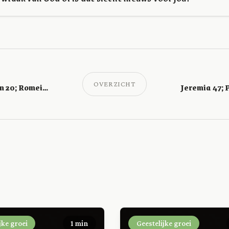
OVERZICHT
Jeremia 45; Psalm 20; Romeinen 3
jke groei
1 min
Geestelijke groei