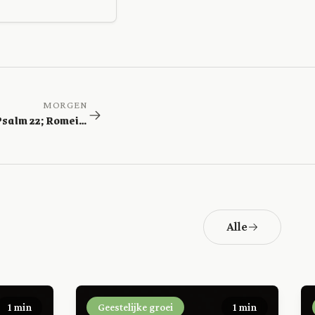
MORGEN
Jeremia 47; Psalm 22; Romeinen 5
Alle
1 min
Geestelijke groei
1 min