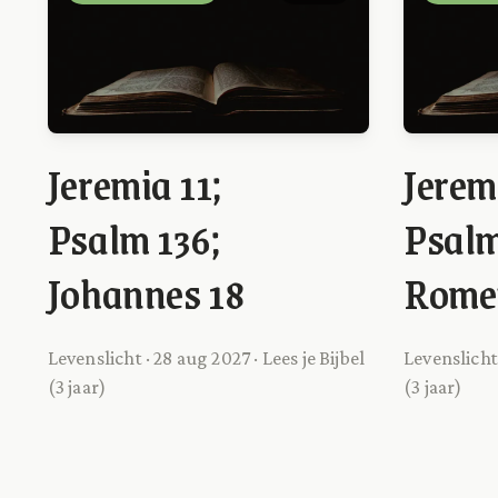
Jeremia 11;
Jerem
Psalm 136;
Psalm
Johannes 18
Romei
Levenslicht · 28 aug 2027 · Lees je Bijbel
Levenslicht 
(3 jaar)
(3 jaar)