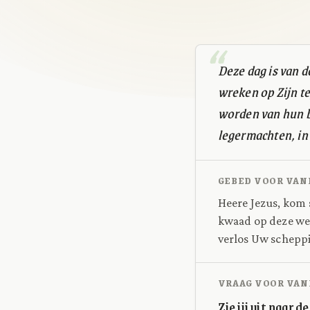
Deze dag is van 
wreken op Zijn t
worden van hun b
legermachten, in 
GEBED VOOR VAN
Heere Jezus, kom s
kwaad op deze wer
verlos Uw scheppi
VRAAG VOOR VAN
Zie jij uit naar 