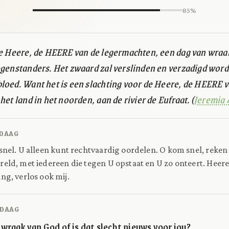
85%
de Heere, de HEERE van de legermachten, een dag van wraa
egenstanders. Het zwaard zal verslinden en verzadigd wor
loed. Want het is een slachting voor de Heere, de HEERE v
het land in het noorden, aan de rivier de Eufraat. (
Jeremia 
DAAG
nel. U alleen kunt rechtvaardig oordelen. O kom snel, reken 
eld, met iedereen die tegen U opstaat en U zo onteert. Heere
ng, verlos ook mij.
DAAG
de wraak van God of is dat slecht nieuws voor jou?