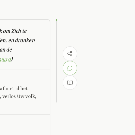
k om Zich te
den, en dronken
an de
45:10
)
af met al het
, verlos Uw volk,