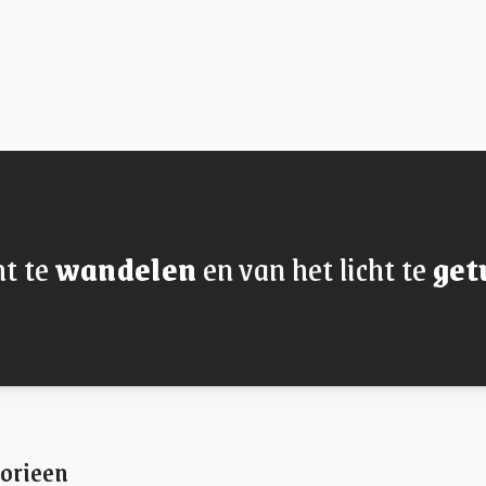
ht te
wandelen
en van het licht te
get
orieen