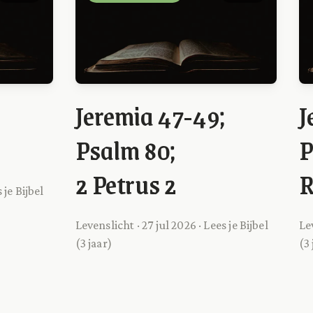
Jeremia 47-49;
J
Psalm 80;
P
2 Petrus 2
R
 je Bijbel
Levenslicht · 27 jul 2026 · Lees je Bijbel
Lev
(3 jaar)
(3 