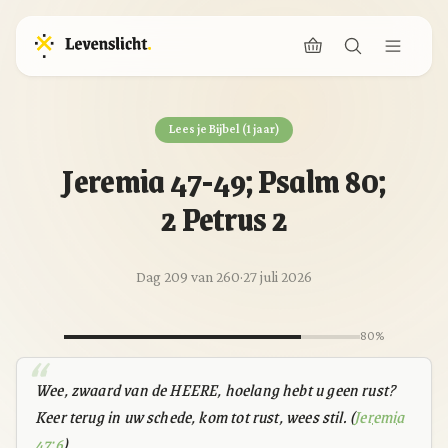
Lees je Bijbel (1 jaar)
Jeremia 47-49; Psalm 80;
2 Petrus 2
Dag 209 van 260
·
27 juli 2026
80%
Wee, zwaard van de HEERE, hoelang hebt u geen rust?
Keer terug in uw schede, kom tot rust, wees stil. (
Jeremia
47:6
)