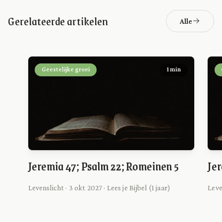
Gerelateerde artikelen
Alle
Geestelijke groei
1 min
Jeremia 47; Psalm 22; Romeinen 5
Jer
Levenslicht · 3 okt 2027 · Lees je Bijbel (1 jaar)
Leven