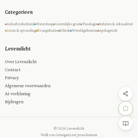
Categorieen
Geloofszekerheid
Waterdoop
Geestelijke groei
Theologie
Relaties & seksualiteit
Gezin & opvoeding
Evangelisatie
Ethiek
Wereldgebeuren
Apologetiek
Levenslicht
Over Levenslicht
Contact
Privacy
Algemene voorwaarden
AI-verklaring
Bijdragen
© 2026 Levenslicht
Wolk van Getuigen
Leer Jezus Kennen