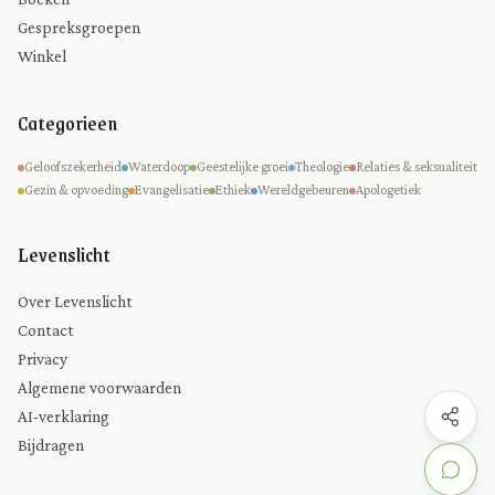
Gespreksgroepen
Winkel
Categorieen
Geloofszekerheid
Waterdoop
Geestelijke groei
Theologie
Relaties & seksualiteit
Gezin & opvoeding
Evangelisatie
Ethiek
Wereldgebeuren
Apologetiek
Levenslicht
Over Levenslicht
Contact
Privacy
Algemene voorwaarden
AI-verklaring
Bijdragen