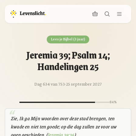
Lees je Bijbel (3 jaar)
Jeremia 39; Psalm 14;
Handelingen 25
Dag 634 van 753
·
25 september 2027
84%
Zie, Ik ga Mijn woorden over deze stad brengen, ten
kwade en niet ten goede; op die dag zullen ze voor uw
ogen geschieden. (
Jeremia 39:36
)