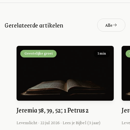
Gerelateerde artikelen
Alle
Geestelijke groei
1 min
Jeremia 38, 39, 52; 1 Petrus 2
Jer
Levenslicht · 22 jul 2026 · Lees je Bijbel (3 jaar)
Leven