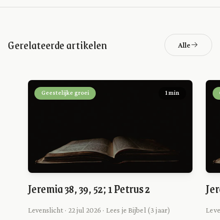
Gerelateerde artikelen
Alle
Geestelijke groei
1 min
Jeremia 38, 39, 52; 1 Petrus 2
Jer
Levenslicht · 22 jul 2026 · Lees je Bijbel (3 jaar)
Leven