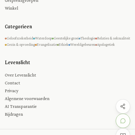
Gespreksgroepen
Winkel
Categorieen
Geloofszekerheid
Waterdoop
Geestelijke groei
Theologie
Relaties & seksualiteit
Gezin & opvoeding
Evangelisatie
Ethiek
Wereldgebeuren
Apologetiek
Levenslicht
Over Levenslicht
Contact
Privacy
Algemene voorwaarden
AI Transparantie
Bijdragen