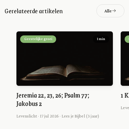
Gerelateerde artikelen
Alle
Geestelijke groei
1 min
Jeremia 22, 23, 26; Psalm 77;
1 K
Jakobus 2
Leve
Levenslicht · 17 jul 2026 · Lees je Bijbel (3 jaar)