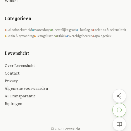
Winkel
Categorieen
Geloofszekerheid
Waterdoop
Geestelijke groei
Theologie
Relaties & seksualiteit
Gezin & opvoeding
Evangelisatie
Ethiek
Wereldgebeuren
Apologetiek
Levenslicht
Over Levenslicht
Contact
Privacy
Algemene voorwaarden
AI Transparantie
Bijdragen
© 2026 Levenslicht