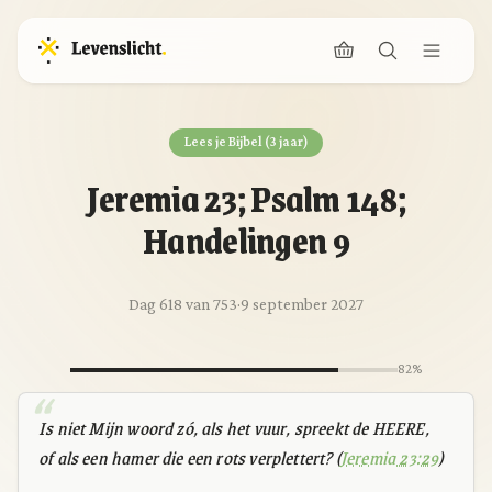
Lees je Bijbel (3 jaar)
Jeremia 23; Psalm 148;
Handelingen 9
Dag 618 van 753
·
9 september 2027
82%
Is niet Mijn woord zó, als het vuur, spreekt de HEERE,
of als een hamer die een rots verplettert? (
Jeremia 23:29
)