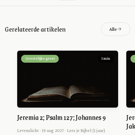
Gerelateerde artikelen
Alle
Geestelijke groei
1 min
Jeremia 2; Psalm 127; Johannes 9
Jer
Ja
Levenslicht · 19 aug 2027 · Lees je Bijbel (1 jaar)