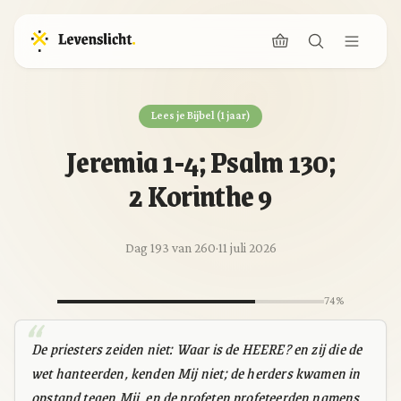
Lees je Bijbel (1 jaar)
Jeremia 1-4; Psalm 130;
2 Korinthe 9
Dag 193 van 260
·
11 juli 2026
74%
De priesters zeiden niet: Waar is de HEERE? en zij die de
wet hanteerden, kenden Mij niet; de herders kwamen in
opstand tegen Mij, en de profeten profeteerden namens