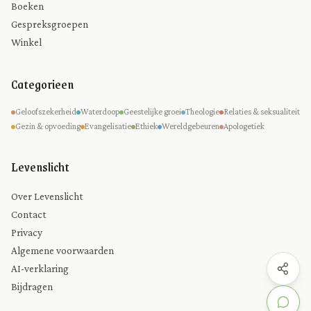
Boeken
Gespreksgroepen
Winkel
Categorieen
Geloofszekerheid
Waterdoop
Geestelijke groei
Theologie
Relaties & seksualiteit
Gezin & opvoeding
Evangelisatie
Ethiek
Wereldgebeuren
Apologetiek
Levenslicht
Over Levenslicht
Contact
Privacy
Algemene voorwaarden
AI-verklaring
Bijdragen