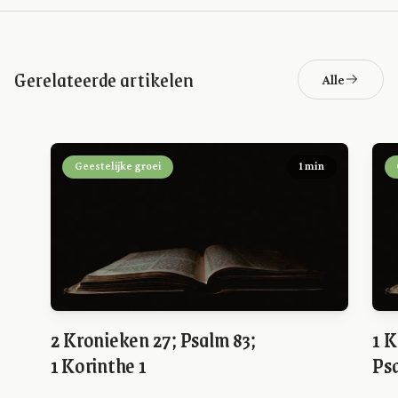
Gerelateerde artikelen
Alle
Geestelijke groei
1 min
2 Kronieken 27; Psalm 83;
1 K
1 Korinthe 1
Psa