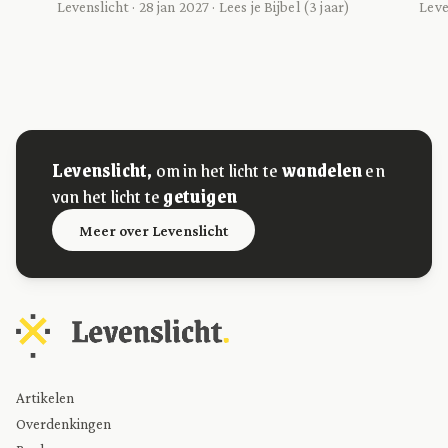
Levenslicht · 28 jan 2027 · Lees je Bijbel (3 jaar)
Leve
Levenslicht,
om in het licht te
wandelen
en
van het licht te
getuigen
Meer over Levenslicht
Artikelen
Overdenkingen