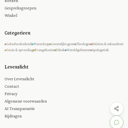
Boeken
Gespreksgroepen
Winkel
Categorieen
Geloofszekerheid
Waterdoop
Geestelijke groei
Theologie
Relaties & seksualiteit
Gezin & opvoeding
Evangelisatie
Ethiek
Wereldgebeuren
Apologetiek
Levenslicht
Over Levenslicht
Contact
Privacy
Algemene voorwaarden
AI Transparantie
Bijdragen