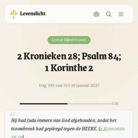
Lees je Bijbel (3 jaar)
2 Kronieken 28; Psalm 84;
1 Korinthe 2
Dag 395 van 753
·
29 januari 2027
52%
Hij had Juda immers van God afgehouden, zodat het
trouwbreuk had gepleegd tegen de HEERE. (
2 Kronieken
28:19
)