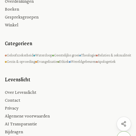
Overdenkingen
Boeken
Gespreksgroepen
Winkel
Categorieen
Geloofszekerheid
Waterdoop
Geestelijke groei
Theologie
Relaties & seksualiteit
Gezin & opvoeding
Evangelisatie
Ethiek
Wereldgebeuren
Apologetiek
Levenslicht
Over Levenslicht
Contact
Privacy
Algemene voorwaarden
AI Transparantie
Bijdragen