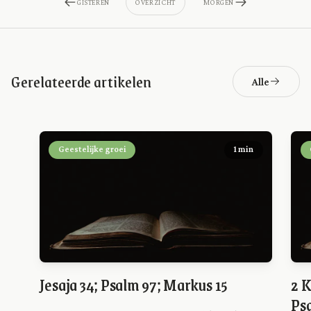
GISTEREN
OVERZICHT
MORGEN
Gerelateerde artikelen
Alle
Geestelijke groei
1 min
Jesaja 34; Psalm 97; Markus 15
2 K
Psa