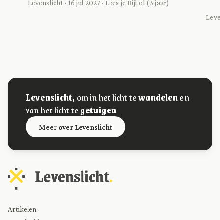
Levenslicht · 16 jul 2027 · Lees je Bijbel (3 jaar)
Leve
Levenslicht,
om in het licht te
wandelen
en
van het licht te
getuigen
Meer over Levenslicht
Artikelen