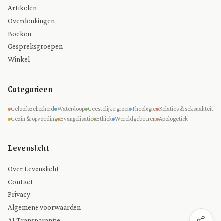
Artikelen
Overdenkingen
Boeken
Gespreksgroepen
Winkel
Categorieen
Geloofszekerheid
Waterdoop
Geestelijke groei
Theologie
Relaties & seksualiteit
Gezin & opvoeding
Evangelisatie
Ethiek
Wereldgebeuren
Apologetiek
Levenslicht
Over Levenslicht
Contact
Privacy
Algemene voorwaarden
AI Transparantie