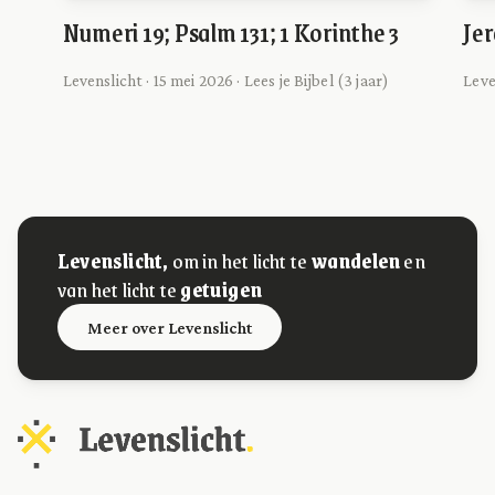
Numeri 19; Psalm 131; 1 Korinthe 3
Jer
Levenslicht · 15 mei 2026 · Lees je Bijbel (3 jaar)
Leve
Levenslicht,
om in het licht te
wandelen
en
van het licht te
getuigen
Meer over Levenslicht