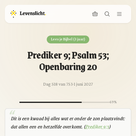
Lees je Bijbel (3 jaar)
Prediker 9; Psalm 53;
Openbaring 20
Dag 518 van 753
·
1 juni 2027
69%
Dit is een kwaad bij alles wat er onder de zon plaatsvindt:
dat allen een en hetzelfde overkomt. (
Prediker 9:3
)