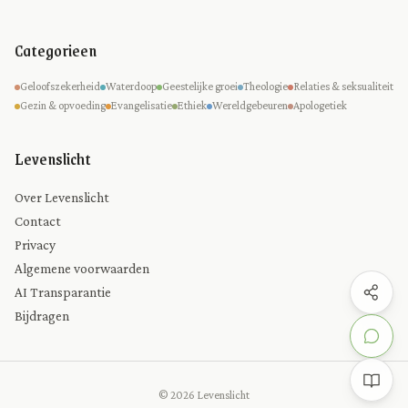
Categorieen
Geloofszekerheid
Waterdoop
Geestelijke groei
Theologie
Relaties & seksualiteit
Gezin & opvoeding
Evangelisatie
Ethiek
Wereldgebeuren
Apologetiek
Levenslicht
Over Levenslicht
Contact
Privacy
Algemene voorwaarden
AI Transparantie
Bijdragen
© 2026 Levenslicht