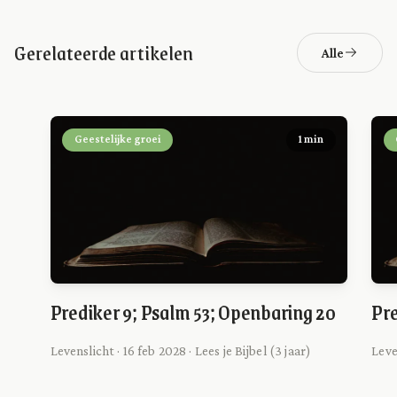
Gerelateerde artikelen
Alle
Geestelijke groei
1 min
Prediker 9; Psalm 53; Openbaring 20
Pre
Levenslicht · 16 feb 2028 · Lees je Bijbel (3 jaar)
Leve