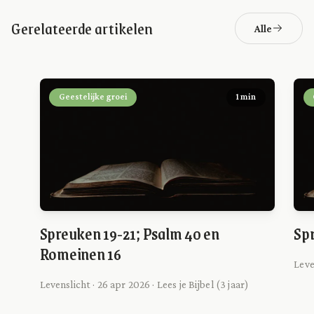
Gerelateerde artikelen
Alle
Geestelijke groei
1 min
Spreuken 19-21; Psalm 40 en
Spr
Romeinen 16
Leve
Levenslicht · 26 apr 2026 · Lees je Bijbel (3 jaar)