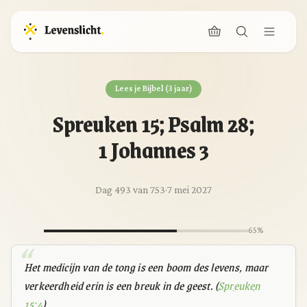
Lees je Bijbel (3 jaar)
Spreuken 15; Psalm 28;
1 Johannes 3
Dag 493 van 753
·
7 mei 2027
65%
Het medicijn van de tong is een boom des levens, maar
verkeerdheid erin is een breuk in de geest. (
Spreuken
15:4
)