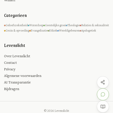
Categorieen
Geloofszekerheid
Waterdoop
Geestelijke groei
Theologie
Relaties & seksualiteit
Gezin & opvoeding
Evangelisatie
Ethiek
Wereldgebeuren
Apologetiek
Levenslicht
Over Levenslicht
Contact
Privacy
Algemene voorwaarden
AI Transparantie
Bijdragen
© 2026 Levenslicht