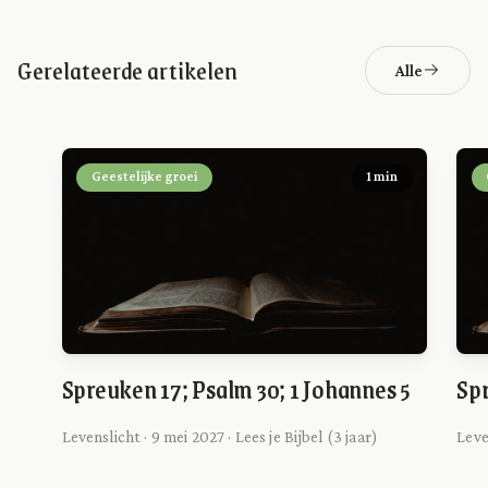
Gerelateerde artikelen
Alle
Geestelijke groei
1 min
Spreuken 17; Psalm 30; 1 Johannes 5
Spr
Levenslicht · 9 mei 2027 · Lees je Bijbel (3 jaar)
Leve