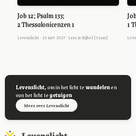
Job 12; Psalm 133;
Job
2 Thessalonicenzen 1
1 T
Levenslicht · 23 mrt 2027 · Lees je Bijbel (3 jaar)
Leve
Levenslicht,
om in het licht te
wandelen
en
van het licht te
getuigen
Meer over Levenslicht