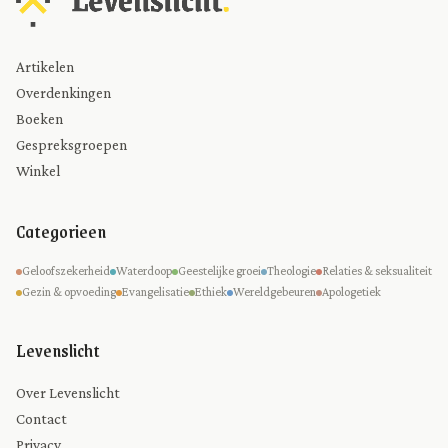
Artikelen
Overdenkingen
Boeken
Gespreksgroepen
Winkel
Categorieen
Geloofszekerheid
Waterdoop
Geestelijke groei
Theologie
Relaties & seksualiteit
Gezin & opvoeding
Evangelisatie
Ethiek
Wereldgebeuren
Apologetiek
Levenslicht
Over Levenslicht
Contact
Privacy