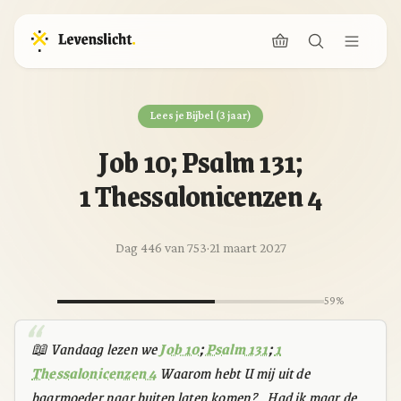
Lees je Bijbel (3 jaar)
Job 10; Psalm 131;
1 Thessalonicenzen 4
Dag 446 van 753
·
21 maart 2027
59%
📖 Vandaag lezen we
Job 10
;
Psalm 131
;
1
Thessalonicenzen 4
Waarom hebt U mij uit de
baarmoeder naar buiten laten komen? Had ik maar de