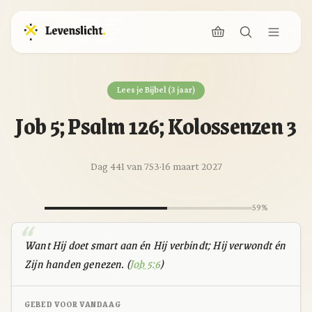
Lees je Bijbel (3 jaar)
Job 5; Psalm 126; Kolossenzen 3
Dag 441 van 753
·
16 maart 2027
59%
Want Hij doet smart aan én Hij verbindt; Hij verwondt én
Zijn handen genezen. (
Job 5:6
)
GEBED VOOR VANDAAG