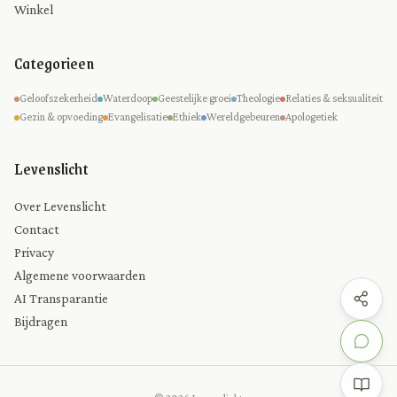
Winkel
Categorieen
Geloofszekerheid
Waterdoop
Geestelijke groei
Theologie
Relaties & seksualiteit
Gezin & opvoeding
Evangelisatie
Ethiek
Wereldgebeuren
Apologetiek
Levenslicht
Over Levenslicht
Contact
Privacy
Algemene voorwaarden
AI Transparantie
Bijdragen