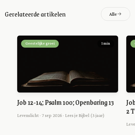
Gerelateerde artikelen
Alle
Geestelijke groei
1 min
Job 12-14; Psalm 100; Openbaring 13
Job
2 T
Levenslicht · 7 sep 2026 · Lees je Bijbel (3 jaar)
Leve