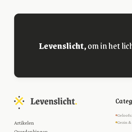
Levenslicht,
om in het lic
Categ
Geloofs
Artikelen
Gezin &
Overdenkingen