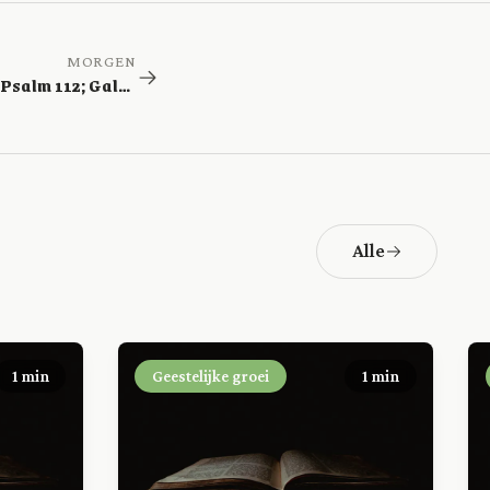
MORGEN
Nehemia 10; Psalm 112; Galaten 1
Alle
1 min
Geestelijke groei
1 min