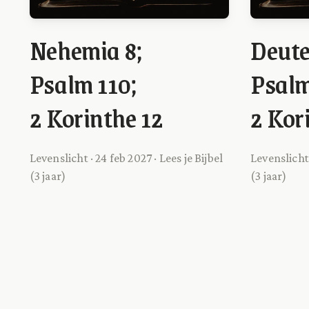
Nehemia 8;
Deut
Psalm 110;
Psalm
2 Korinthe 12
2 Kor
Levenslicht · 24 feb 2027 · Lees je Bijbel
Levenslicht 
(3 jaar)
(3 jaar)