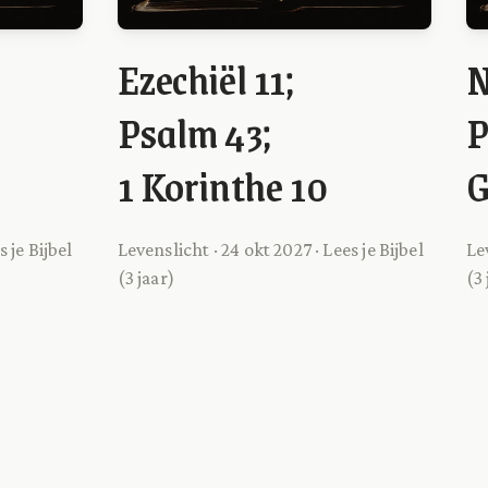
Ezechiël 11;
N
Psalm 43;
P
1 Korinthe 10
G
s je Bijbel
Levenslicht · 24 okt 2027 · Lees je Bijbel
Lev
(3 jaar)
(3 