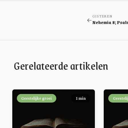
GISTEREN
Gerelateerde artikelen
Geestelijke groei
1 min
Geesteli