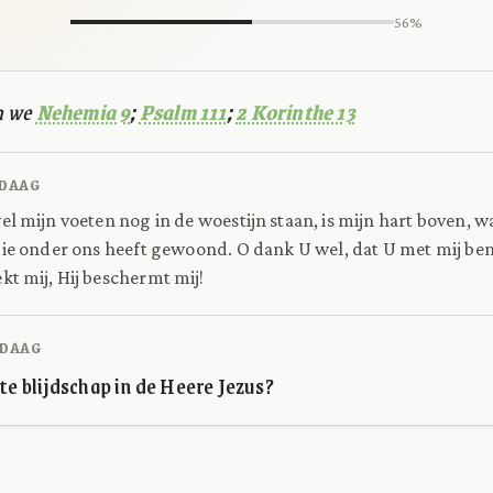
56%
n we
Nehemia 9
;
Psalm 111
;
2 Korinthe 13
DAAG
l mijn voeten nog in de woestijn staan, is mijn hart boven, w
ie onder ons heeft gewoond. O dank U wel, dat U met mij ben
kt mij, Hij beschermt mij!
DAAG
ote blijdschap in de Heere Jezus?