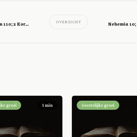
OVERZICHT
Nehemia 8; Psalm 110; 2 Korinthe 12
jke groei
1 min
Geestelijke groei