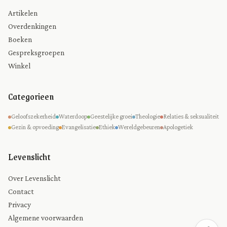
Artikelen
Overdenkingen
Boeken
Gespreksgroepen
Winkel
Categorieen
Geloofszekerheid
Waterdoop
Geestelijke groei
Theologie
Relaties & seksualiteit
Gezin & opvoeding
Evangelisatie
Ethiek
Wereldgebeuren
Apologetiek
Levenslicht
Over Levenslicht
Contact
Privacy
Algemene voorwaarden