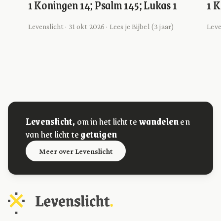
1 Koningen 14; Psalm 145; Lukas 1
1 K
Levenslicht · 31 okt 2026 · Lees je Bijbel (3 jaar)
Leve
Levenslicht,
om in het licht te
wandelen
en
van het licht te
getuigen
Meer over Levenslicht