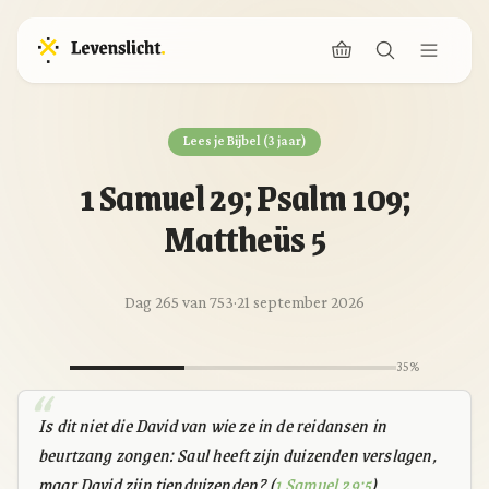
Lees je Bijbel (3 jaar)
1 Samuel 29; Psalm 109;
Mattheüs 5
Dag 265 van 753
·
21 september 2026
35%
Is dit niet die David van wie ze in de reidansen in
beurtzang zongen: Saul heeft zijn duizenden verslagen,
maar David zijn tienduizenden? (
1 Samuel 29:5
)