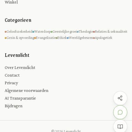
Winkel
Categorieen
Geloofszekerheid
Waterdoop
Geestelijke groei
Theologie
Relaties & seksualiteit
Gezin & opvoeding
Evangelisatie
Ethiek
Wereldgebeuren
Apologetiek
Levenslicht
Over Levenslicht
Contact
Privacy
Algemene voorwaarden
AI Transparantie
Bijdragen
© 2026 Levenslicht