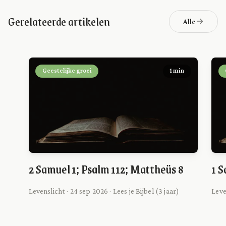
Gerelateerde artikelen
Alle
Geestelijke groei
1 min
2 Samuel 1; Psalm 112; Mattheüs 8
1 S
Levenslicht · 24 sep 2026 · Lees je Bijbel (3 jaar)
Leve