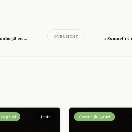
OVERZICHT
1 Samuel 11-13; Psalm 38 en Handelingen 9
jke groei
1 min
Geestelijke groei