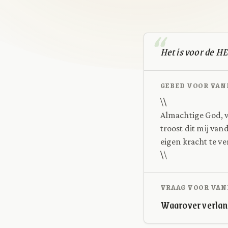
Het is voor de HE
GEBED VOOR VAN
\
\
Almachtige God, v
troost dit mij va
eigen kracht te v
\
\
VRAAG VOOR VAN
Waarover verlan