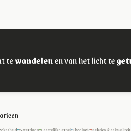
ht te
wandelen
en van het licht te
get
orieen
zekerheid
Waterdoop
Geestelijke groei
Theologie
Relaties & seksualiteit