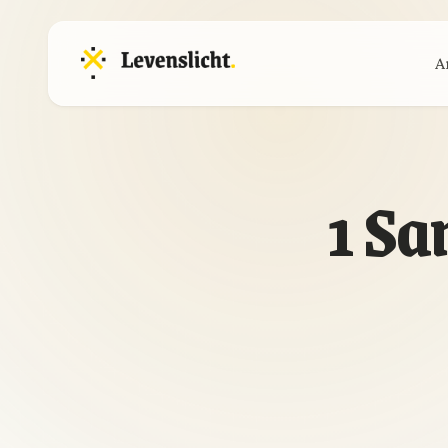
A
1 Sa