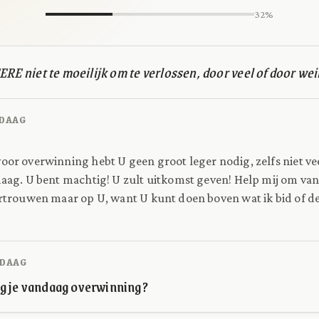
32%
ERE niet te moeilijk om te verlossen, door veel of door we
DAAG
oor overwinning hebt U geen groot leger nodig, zelfs niet ve
ndaag. U bent machtig! U zult uitkomst geven! Help mij om va
ertrouwen maar op U, want U kunt doen boven wat ik bid of d
DAAG
g je vandaag overwinning?