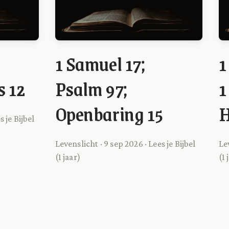
1 Samuel 17;
1
s 12
Psalm 97;
1
Openbaring 15
H
s je Bijbel
Levenslicht · 9 sep 2026 · Lees je Bijbel
Le
(1 jaar)
(1 