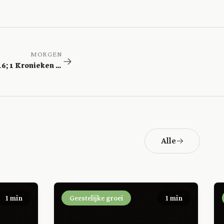
MORGEN
1 Samuel 15-16; 1 Kronieken 1; Psalm 39; Handelingen 11
Alle
1 min
Geestelijke groei
1 min