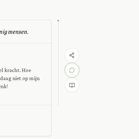
inig mensen.
el kracht. Hoe
ndaag niet op mijn
enk!