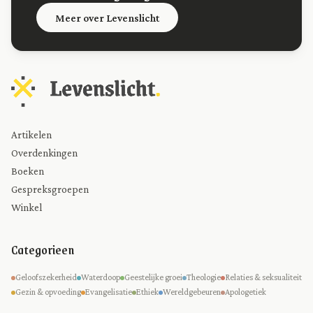
Meer over Levenslicht
Artikelen
Overdenkingen
Boeken
Gespreksgroepen
Winkel
Categorieen
Geloofszekerheid
Waterdoop
Geestelijke groei
Theologie
Relaties & seksualiteit
Gezin & opvoeding
Evangelisatie
Ethiek
Wereldgebeuren
Apologetiek