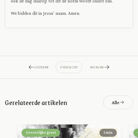
ook de dag daarop tot dit de norm wordt onder ons.
We bidden dit in Jezus’ naam. Amen.
GISTEREN
OVERZICHT
MORGEN
Gerelateerde artikelen
Alle
Geestelijke groei
1 min