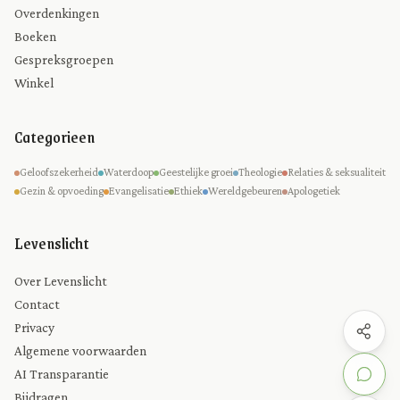
Overdenkingen
Boeken
Gespreksgroepen
Winkel
Categorieen
Geloofszekerheid
Waterdoop
Geestelijke groei
Theologie
Relaties & seksualiteit
Gezin & opvoeding
Evangelisatie
Ethiek
Wereldgebeuren
Apologetiek
Levenslicht
Over Levenslicht
Contact
Privacy
Algemene voorwaarden
AI Transparantie
Bijdragen