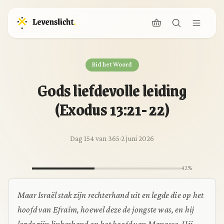
Bid het Woord
Gods liefdevolle leiding
(Exodus 13:21- 22)
Dag 154 van 365
·
2 juni 2026
42%
Maar Israël stak zijn rechterhand uit en legde die op het
hoofd van Efraïm, hoewel deze de jongste was, en hij
legde zijn linkerhand op het hoofd van Manasse. Hij