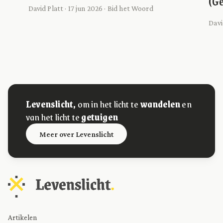
(Ge
David Platt · 17 jun 2026 · Bid het Woord
Davi
Levenslicht,
om in het licht te
wandelen
en
van het licht te
getuigen
Meer over Levenslicht
Artikelen