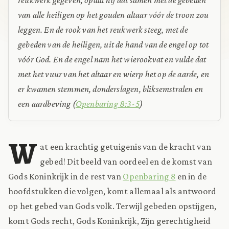
van alle heiligen op het gouden altaar vóór de troon zou
leggen. En de rook van het reukwerk steeg, met de
gebeden van de heiligen, uit de hand van de engel op tot
vóór God. En de engel nam het wierookvat en vulde dat
met het vuur van het altaar en wierp het op de aarde, en
er kwamen stemmen, donderslagen, bliksemstralen en
een aardbeving
(
Openbaring 8:3-5
)
W
at een krachtig getuigenis van de kracht van
gebed! Dit beeld van oordeel en de komst van
Gods Koninkrijk in de rest van
Openbaring 8
en in de
hoofdstukken die volgen, komt allemaal als antwoord
op het gebed van Gods volk. Terwijl gebeden opstijgen,
komt Gods recht, Gods Koninkrijk, Zijn gerechtigheid