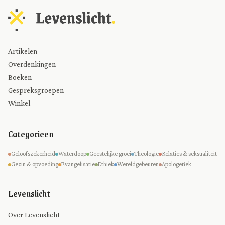
Artikelen
Overdenkingen
Boeken
Gespreksgroepen
Winkel
Categorieen
Geloofszekerheid
Waterdoop
Geestelijke groei
Theologie
Relaties & seksualiteit
Gezin & opvoeding
Evangelisatie
Ethiek
Wereldgebeuren
Apologetiek
Levenslicht
Over Levenslicht