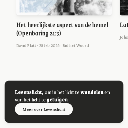
Het heerlijkste aspect van de hemel
La
(Openbaring 21:3)
John
David Platt · 25 feb 2026 · Bid het Woord
Levenslicht,
om in het licht te
wandelen
en
van het licht te
getuigen
Meer over Levenslicht