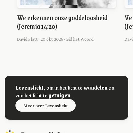
We erkennen onze goddeloosheid
Ve
(Jeremia 14:20)
(Je
David Platt · 20 okt 2026 · Bid het Woord
Davi
Levenslicht,
om in het licht te
wandelen
en
van het licht te
getuigen
Meer over Levenslicht