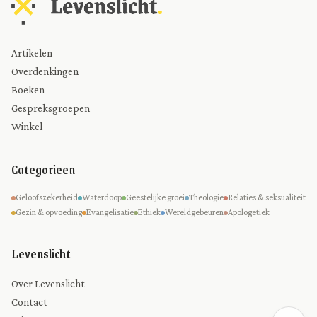
Artikelen
Overdenkingen
Boeken
Gespreksgroepen
Winkel
Categorieen
Geloofszekerheid
Waterdoop
Geestelijke groei
Theologie
Relaties & seksualiteit
Gezin & opvoeding
Evangelisatie
Ethiek
Wereldgebeuren
Apologetiek
Levenslicht
Over Levenslicht
Contact