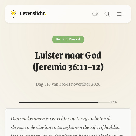
Bid het Woord
Luister naar God
(Jeremia 36:11–12)
Dag 316 van 365
·
11 november 2026
87%
Daarna kwamen zij er echter op terug en lieten de
slaven en de slavinnen terugkomen die zij vrij hadden
laten weggaan, en onderwierpen hen weer als slaven en