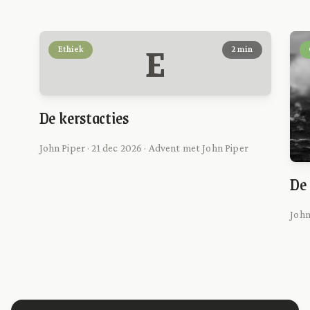
E
Ethiek
2 min
De kerstacties
John Piper · 21 dec 2026 · Advent met John Piper
De
John