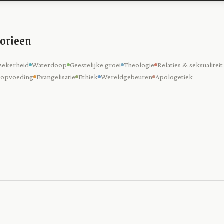
orieen
zekerheid
Waterdoop
Geestelijke groei
Theologie
Relaties & seksualiteit
 opvoeding
Evangelisatie
Ethiek
Wereldgebeuren
Apologetiek