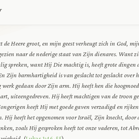
r
kt de Heere groot, en mijn geest verheugt zich in God, m
gezien naar de nederige staat van Zijn dienares. Want z
alig spreken, want Hij Die machtig is, heeft grote dinge
En Zijn barmhartigheid is van geslacht tot geslacht over
ig werk gedaan door Zijn arm. Hij heeft hen die hoogmoedi
rt, uiteengedreven. Hij heeft machtigen van de troon ge
Hongerigen heeft Hij met goede gaven verzadigd en rijken 
Hij heeft het opgenomen voor Israël, Zijn knecht, door 
nken, zoals Hij gesproken heeft tot onze vaderen, tot Ab
euwigheid.
(
Lukas 1:46-55
)