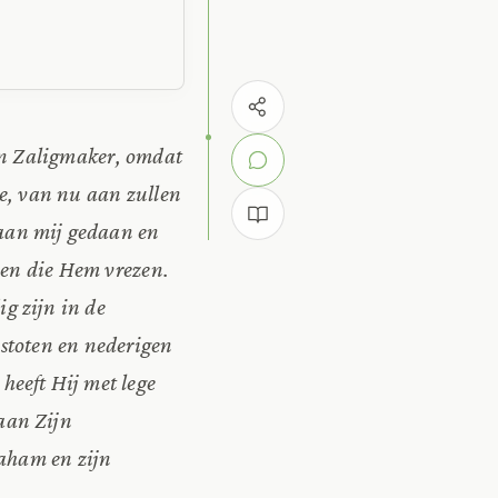
ijn Zaligmaker, omdat
ie, van nu aan zullen
n aan mij gedaan en
 hen die Hem vrezen.
g zijn in de
stoten en nederigen
heeft Hij met lege
aan Zijn
raham en zijn