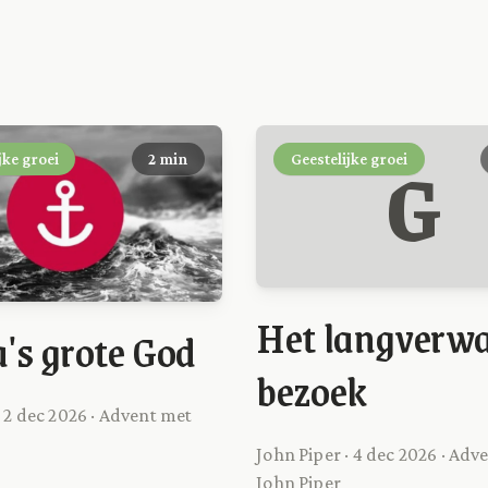
G
jke groei
2 min
Geestelijke groei
Het langverw
's grote God
bezoek
· 2 dec 2026 · Advent met
John Piper · 4 dec 2026 · Adv
John Piper