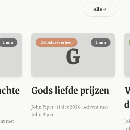
Alle
G
2 min
Geloofszekerheid
2 min
achte
Gods liefde prijzen
W
d
John Piper · 11 dec 2026 · Advent met
John Piper
ent met
Jo
Jo