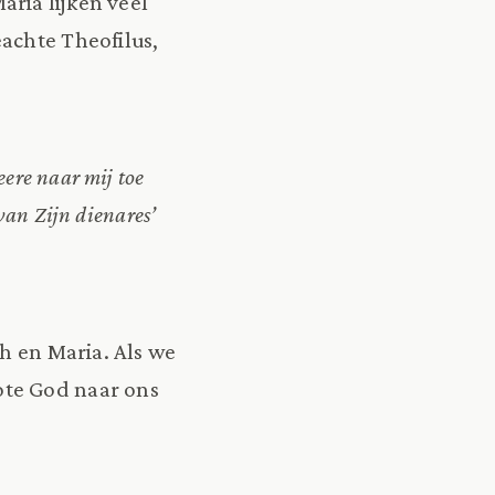
ria lijken veel
achte Theofilus,
ere naar mij toe
van Zijn dienares’
th en Maria. Als we
ote God naar ons