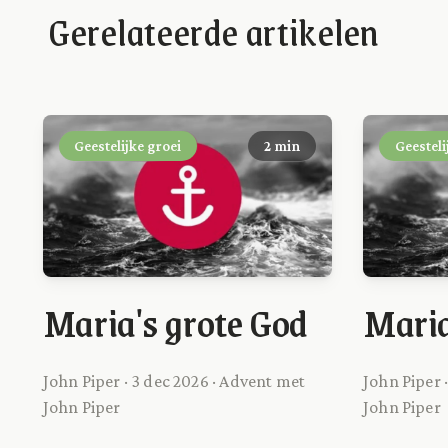
Gerelateerde artikelen
Geestelijke groei
2 min
Geesteli
Maria's grote God
Maria
John Piper · 3 dec 2026 · Advent met
John Piper 
John Piper
John Piper