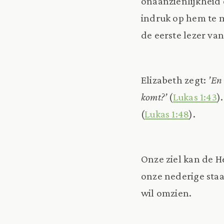
onaanzienlijkheid 
indruk op hem te m
de eerste lezer van
Elizabeth zegt:
’En
komt?’
(
Lukas 1:43
)
(
Lukas 1:48
).
Onze ziel kan de H
onze nederige sta
wil omzien.