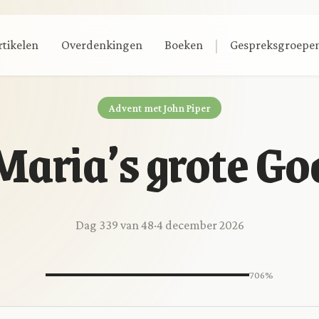
|
rtikelen
Overdenkingen
Boeken
Gespreksgroepe
Advent met John Piper
Maria’s grote Go
Dag 339 van 48
·
4 december 2026
706%