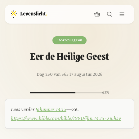
365x Spurgeon
Eer de Heilige Geest
Dag 230 van 365
·
17 augustus 2026
63%
Lees verder
Johannes 14:15
—26.
https://www.bible.com/bible/1990/jhn.14.15-26.hsv