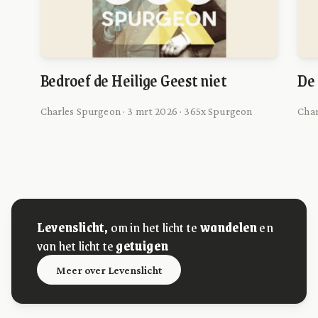
Bedroef de Heilige Geest niet
De 
Charles Spurgeon · 3 mrt 2026 · 365x Spurgeon
Char
Levenslicht,
om in het licht te
wandelen
en
van het licht te
getuigen
Meer over Levenslicht