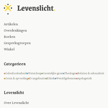
Artikelen
Overdenkingen
Boeken
Gespreksgroepen
Winkel
Categorieen
Geloofszekerheid
Waterdoop
Geestelijke groei
Theologie
Relaties & seksualiteit
Gezin & opvoeding
Evangelisatie
Ethiek
Wereldgebeuren
Apologetiek
Levenslicht
Over Levenslicht