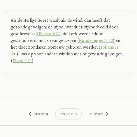
Als de Heilige Geest waait als de wind, dan heeft dat
gezonde gevolgen; de Bijbel wordt er bijvoorbeeld door
geschreven (
2 Petrus 1:21
), de kerk werd erdoor
gestimuleerd om te evangeliseren (
Handelingen 2:1-2
) en
het doet zondaren opnieuw geboren worden (
Johannes
3:8
). Pas op voor andere winden met ongezonde gevolgen
(
Efeze 4:14
).
GISTEREN
OVERZICHT
MORGEN