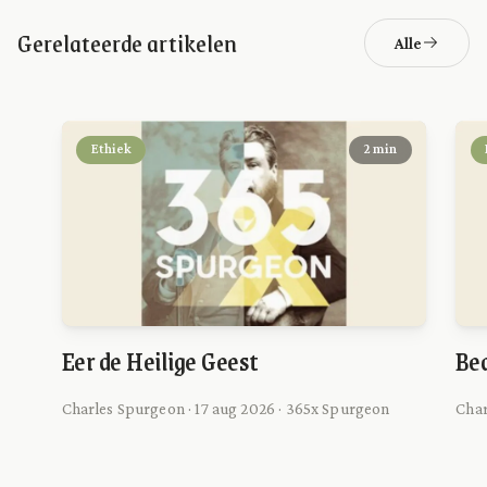
Gerelateerde artikelen
Alle
Ethiek
2 min
Eer de Heilige Geest
Bed
Charles Spurgeon · 17 aug 2026 · 365x Spurgeon
Char