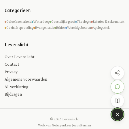
Categorieen
Geloofszekerheid
Waterdoop
Geestelijke groei
Theologie
Relaties & seksualiteit
Gezin & opvoeding
Evangelisatie
Ethiek
Wereldgebeuren
Apologetiek
Levenslicht
Over Levenslicht
Contact
Privacy
Algemene voorwaarden
AI-verklaring
Bijdragen
© 2026 Levenslicht
Wolk van Getuigen
Leer Jezus Kennen