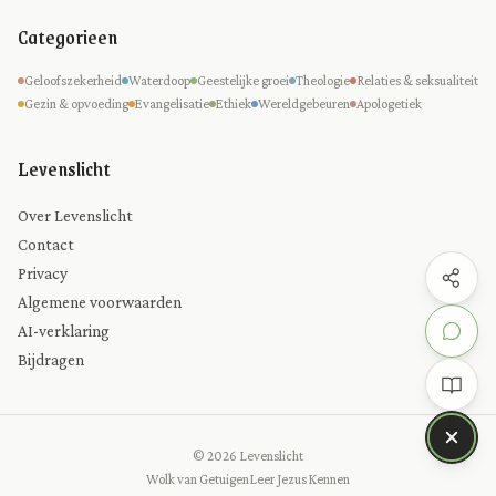
Categorieen
Geloofszekerheid
Waterdoop
Geestelijke groei
Theologie
Relaties & seksualiteit
Gezin & opvoeding
Evangelisatie
Ethiek
Wereldgebeuren
Apologetiek
Levenslicht
Over Levenslicht
Contact
Privacy
Algemene voorwaarden
AI-verklaring
Bijdragen
© 2026 Levenslicht
Wolk van Getuigen
Leer Jezus Kennen