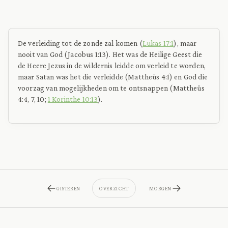
De verleiding tot de zonde zal komen (
Lukas 17:1
), maar
nooit van God (Jacobus 1:13). Het was de Heilige Geest die
de Heere Jezus in de wildernis leidde om verleid te worden,
maar Satan was het die verleidde (Mattheüs 4:1) en God die
voorzag van mogelijkheden om te ontsnappen (Mattheüs
4:4, 7, 10;
1 Korinthe 10:13
).
GISTEREN
OVERZICHT
MORGEN