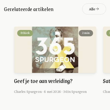
Gerelateerde artikelen
Alle
Ethiek
2 min
Geef je toe aan verleiding?
Sat
Charles Spurgeon · 6 mei 2026 · 365x Spurgeon
Char