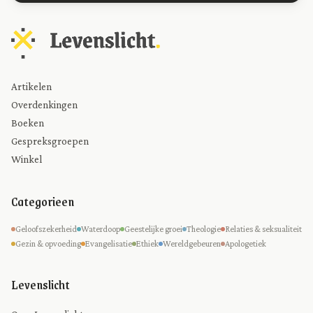
Artikelen
Overdenkingen
Boeken
Gespreksgroepen
Winkel
Categorieen
Geloofszekerheid
Waterdoop
Geestelijke groei
Theologie
Relaties & seksualiteit
Gezin & opvoeding
Evangelisatie
Ethiek
Wereldgebeuren
Apologetiek
Levenslicht