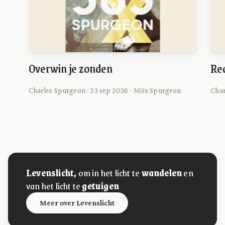
Overwin je zonden
Red
Charles Spurgeon · 23 sep 2026 · 365x Spurgeon
Char
Levenslicht,
om in het licht te
wandelen
en
van het licht te
getuigen
Meer over Levenslicht