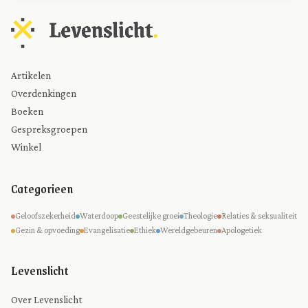
Artikelen
Overdenkingen
Boeken
Gespreksgroepen
Winkel
Categorieen
Geloofszekerheid
Waterdoop
Geestelijke groei
Theologie
Relaties & seksualiteit
Gezin & opvoeding
Evangelisatie
Ethiek
Wereldgebeuren
Apologetiek
Levenslicht
Over Levenslicht