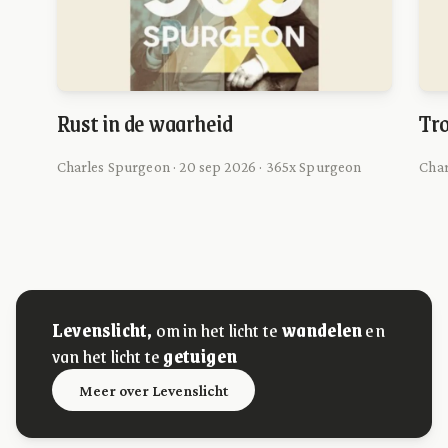
Rust in de waarheid
Tr
Charles Spurgeon · 20 sep 2026 · 365x Spurgeon
Char
Levenslicht,
om in het licht te
wandelen
en
van het licht te
getuigen
Meer over Levenslicht