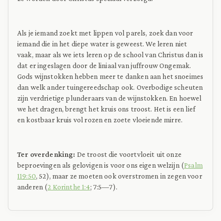
Als je iemand zoekt met lippen vol parels, zoek dan voor
iemand die in het diepe water is geweest. We leren niet
vaak, maar als we iets leren op de school van Christus dan is
dat er ingeslagen door de liniaal van juffrouw Ongemak.
Gods wijnstokken hebben meer te danken aan het snoeimes
dan welk ander tuingereedschap ook. Overbodige scheuten
zijn verdrietige plunderaars van de wijnstokken. En hoewel
we het dragen, brengt het kruis ons troost. Het is een lief
en kostbaar kruis vol rozen en zoete vloeiende mirre.
Ter overdenking:
De troost die voortvloeit uit onze
beproevingen als gelovigen is voor ons eigen welzijn (
Psalm
119:50
, 52), maar ze moeten ook overstromen in zegen voor
anderen (
2 Korinthe 1:4
; 7:5—7).