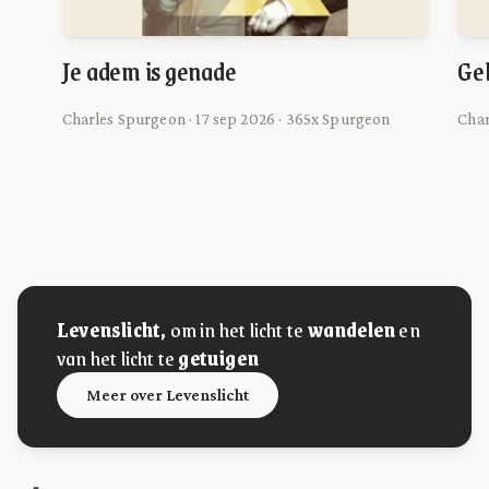
Je adem is genade
Gel
Charles Spurgeon · 17 sep 2026 · 365x Spurgeon
Char
Levenslicht,
om in het licht te
wandelen
en
van het licht te
getuigen
Meer over Levenslicht