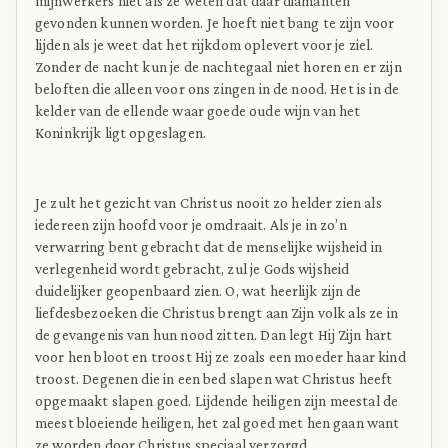
mijnwerkers niet als ze weten dat daar diamanten
gevonden kunnen worden. Je hoeft niet bang te zijn voor
lijden als je weet dat het rijkdom oplevert voor je ziel.
Zonder de nacht kun je de nachtegaal niet horen en er zijn
beloften die alleen voor ons zingen in de nood. Het is in de
kelder van de ellende waar goede oude wijn van het
Koninkrijk ligt opgeslagen.
Je zult het gezicht van Christus nooit zo helder zien als
iedereen zijn hoofd voor je omdraait. Als je in zo’n
verwarring bent gebracht dat de menselijke wijsheid in
verlegenheid wordt gebracht, zul je Gods wijsheid
duidelijker geopenbaard zien. O, wat heerlijk zijn de
liefdesbezoeken die Christus brengt aan Zijn volk als ze in
de gevangenis van hun nood zitten. Dan legt Hij Zijn hart
voor hen bloot en troost Hij ze zoals een moeder haar kind
troost. Degenen die in een bed slapen wat Christus heeft
opgemaakt slapen goed. Lijdende heiligen zijn meestal de
meest bloeiende heiligen, het zal goed met hen gaan want
ze worden door Christus speciaal verzorgd.