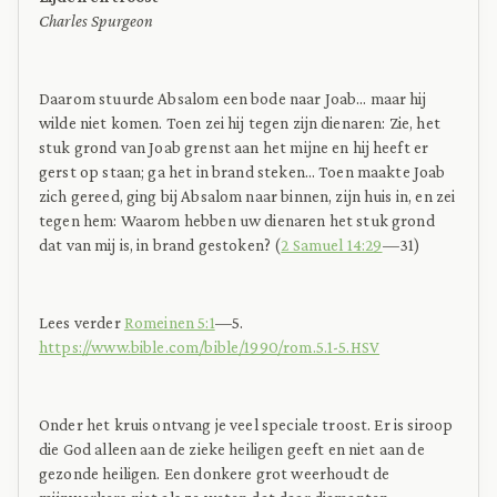
Charles Spurgeon
Daarom stuurde Absalom een bode naar Joab… maar hij
wilde niet komen. Toen zei hij tegen zijn dienaren: Zie, het
stuk grond van Joab grenst aan het mijne en hij heeft er
gerst op staan; ga het in brand steken… Toen maakte Joab
zich gereed, ging bij Absalom naar binnen, zijn huis in, en zei
tegen hem: Waarom hebben uw dienaren het stuk grond
dat van mij is, in brand gestoken? (
2 Samuel 14:29
—31)
Lees verder
Romeinen 5:1
—5.
https://www.bible.com/bible/1990/rom.5.1-5.HSV
Onder het kruis ontvang je veel speciale troost. Er is siroop
die God alleen aan de zieke heiligen geeft en niet aan de
gezonde heiligen. Een donkere grot weerhoudt de