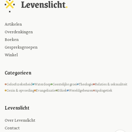
Artikelen
Overdenkingen
Boeken
Gespreksgroepen
Winkel
Categorieen
Geloofszekerheid
Waterdoop
Geestelijke groei
Theologie
Relaties & seksualiteit
Gezin & opvoeding
Evangelisatie
Ethiek
Wereldgebeuren
Apologetiek
Levenslicht
Over Levenslicht
Contact