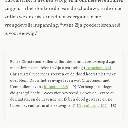
zingen. In het donkere dal van de schaduw van de dood
zullen we de duisternis doen weergalmen met
vreugdevolle inspanning, “want Zijn goedertierenheid
is voor eeuwig.”
Echte Christenen zullen volhouden omdat ze verenigd zijn
met Christus en delen in Zijn opstanding (
Romeinen 6:5
).
Christus zal niet meer sterven en de dood heerst niet meer
over Hem. Dat is het eeuwige leven wat Christenen met
Hem zullen leven (
Romeinen 6:8
—9). Verheug je in degene
die gezegd heeft, “Wees niet bevreesd, Ik ben de Eerste en
de Laatste, en de Levende, en Ik ben dood geweest en zie,
Ik ben levend tot in alle eeuwigheid” (
Openbaring 1:17
—18).