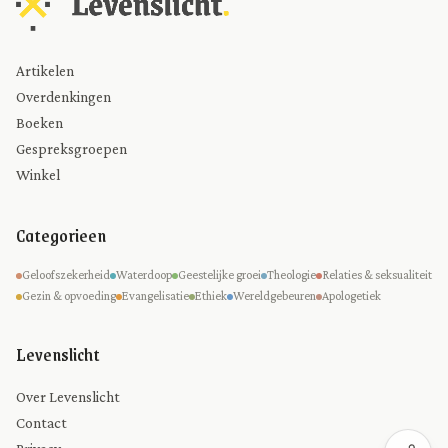
Artikelen
Overdenkingen
Boeken
Gespreksgroepen
Winkel
Categorieen
Geloofszekerheid
Waterdoop
Geestelijke groei
Theologie
Relaties & seksualiteit
Gezin & opvoeding
Evangelisatie
Ethiek
Wereldgebeuren
Apologetiek
Levenslicht
Over Levenslicht
Contact