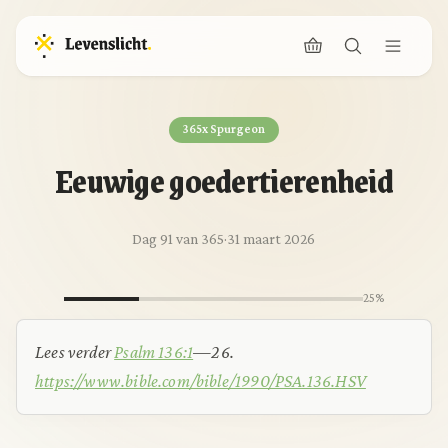
365x Spurgeon
Eeuwige goedertierenheid
Dag 91 van 365
·
31 maart 2026
25%
Lees verder
Psalm 136:1
—26.
https://www.bible.com/bible/1990/PSA.136.HSV