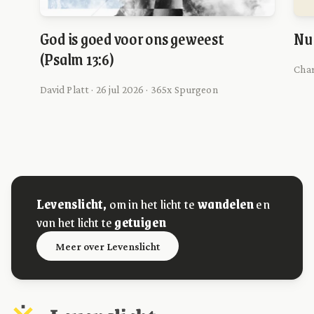
God is goed voor ons geweest
Nu 
(Psalm 13:6)
Char
David Platt · 26 jul 2026 · 365x Spurgeon
Levenslicht,
om in het licht te
wandelen
en
van het licht te
getuigen
Meer over Levenslicht