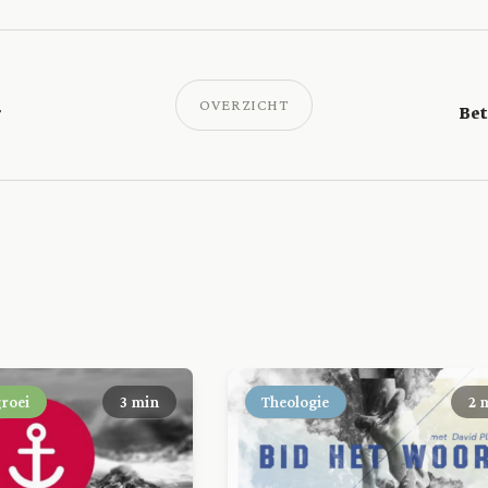
OVERZICHT
r
Bet
groei
3 min
Theologie
2 