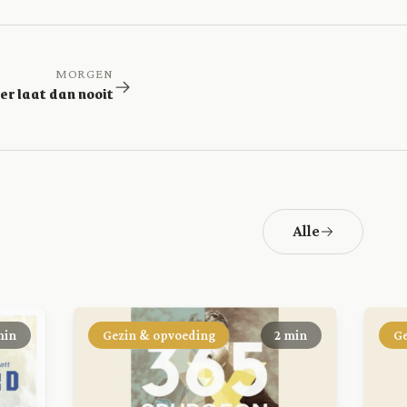
MORGEN
er laat dan nooit
Alle
min
Gezin & opvoeding
2 min
Ge