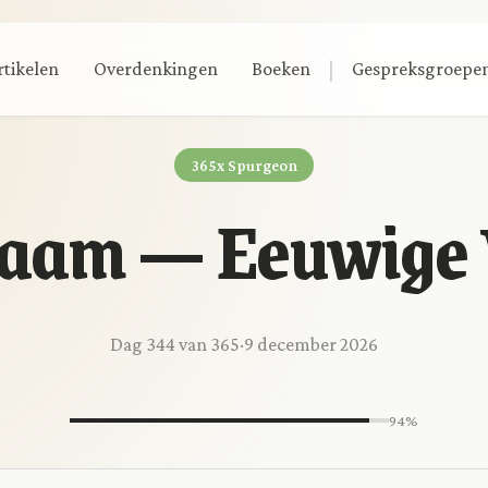
|
rtikelen
Overdenkingen
Boeken
Gespreksgroepe
365x Spurgeon
naam — Eeuwige
Dag 344 van 365
·
9 december 2026
94%