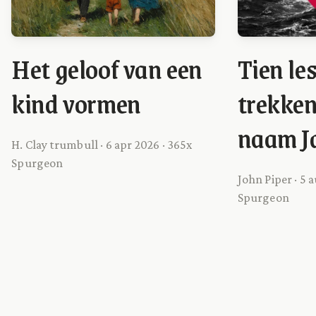
Het geloof van een
Tien le
kind vormen
trekken
naam J
H. Clay trumbull · 6 apr 2026 · 365x
Spurgeon
John Piper · 5 
Spurgeon