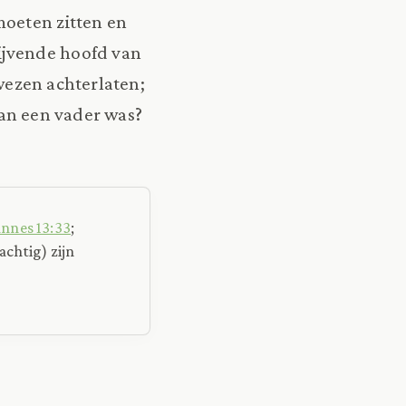
moeten zitten en
ijvende hoofd van
 wezen achterlaten;
van een vader was?
nnes 13:33
;
achtig) zijn