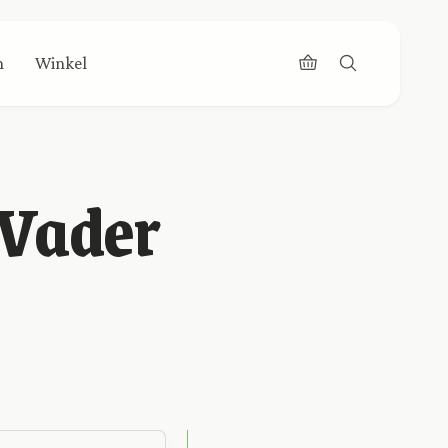
n
Winkel
 Vader