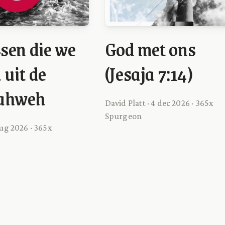
ssen die we
God met ons
 uit de
(Jesaja 7:14)
ahweh
David Platt · 4 dec 2026 · 365x
Spurgeon
aug 2026 · 365x