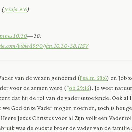
 (
Jesaja 9:6
)
annes 10:30
—38.
ble.com/bible/1990/jhn.10.30-38.HSV
Vader van de wezen genoemd (
Psalm 68:6
) en Job z
ader voor de armen werd (
Job 29:16
). Je weet natuur
ent dat hij de rol van de vader uitoefende. Ook al 
 we God onze Vader mogen noemen, toch is het g
Heere Jezus Christus voor al Zijn volk een Vaderrol
bruik was de oudste broer de vader van de familie a