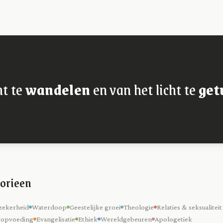
ht te
wandelen
en van het licht te
get
orieen
zekerheid
Waterdoop
Geestelijke groei
Theologie
Relaties & seksualiteit
 opvoeding
Evangelisatie
Ethiek
Wereldgebeuren
Apologetiek