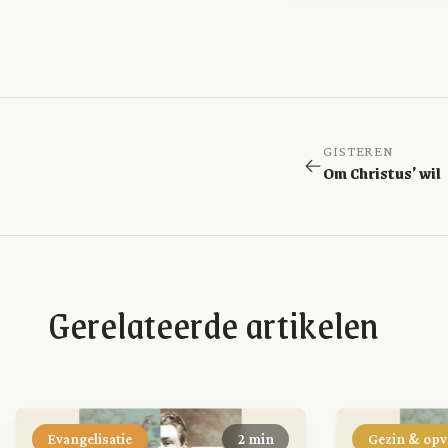
GISTEREN
Om Christus’ wil
Gerelateerde artikelen
Evangelisatie
2 min
Gezin & op