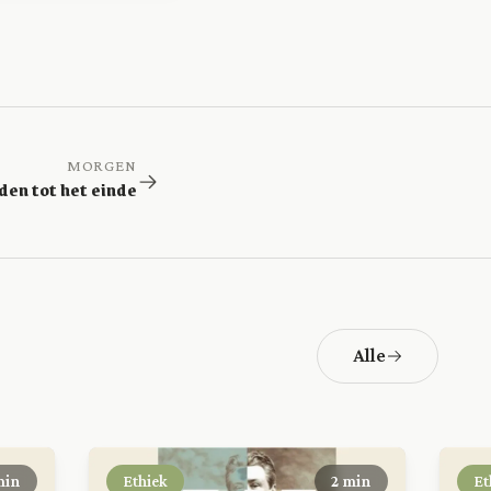
MORGEN
en tot het einde
Alle
min
Ethiek
2 min
Et