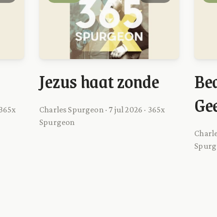
Jezus haat zonde
Bed
Gee
 365x
Charles Spurgeon · 7 jul 2026 · 365x
Spurgeon
Charle
Spurg