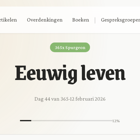
|
rtikelen
Overdenkingen
Boeken
Gespreksgroepe
365x Spurgeon
Eeuwig leven
Dag 44 van 365
·
12 februari 2026
12%