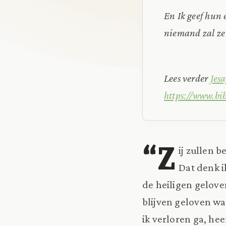
En Ik geef hun 
niemand zal ze
Lees verder
Jes
https://www.bi
“Z
ij zullen 
Dat denk i
de heiligen gelove
blijven geloven wat
ik verloren ga, hee