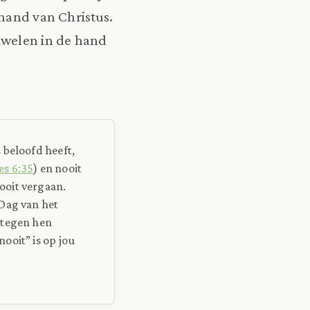
 hand van Christus.
uwelen in de hand
 beloofd heeft,
es 6:35
) en nooit
ooit vergaan.
 Dag van het
 tegen hen
ooit” is op jou