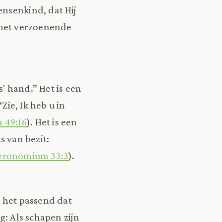
ensenkind, dat Hij
p het verzoenende
' hand.” Het is een
“Zie, Ik heb u in
a 49:16
). Het is een
s van bezit:
eronomium 33:3
).
s het passend dat
g: Als schapen zijn