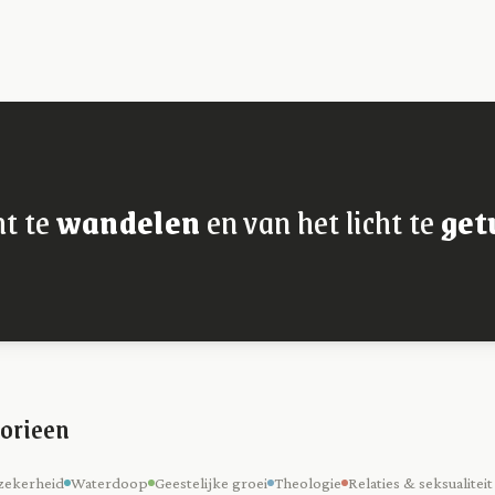
ht te
wandelen
en van het licht te
get
orieen
zekerheid
Waterdoop
Geestelijke groei
Theologie
Relaties & seksualiteit