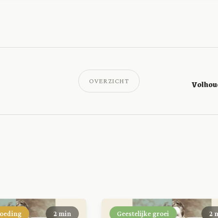
OVERZICHT
Volhoud
voeding
2 min
Geestelijke groei
2 