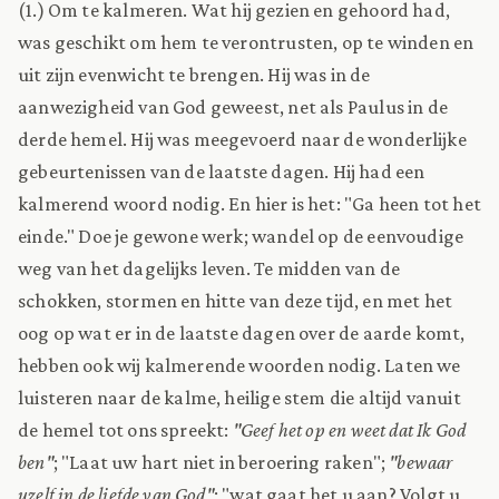
(1.) Om te kalmeren. Wat hij gezien en gehoord had,
was geschikt om hem te verontrusten, op te winden en
uit zijn evenwicht te brengen. Hij was in de
aanwezigheid van God geweest, net als Paulus in de
derde hemel. Hij was meegevoerd naar de wonderlijke
gebeurtenissen van de laatste dagen. Hij had een
kalmerend woord nodig. En hier is het: "Ga heen tot het
einde." Doe je gewone werk; wandel op de eenvoudige
weg van het dagelijks leven. Te midden van de
schokken, stormen en hitte van deze tijd, en met het
oog op wat er in de laatste dagen over de aarde komt,
hebben ook wij kalmerende woorden nodig. Laten we
luisteren naar de kalme, heilige stem die altijd vanuit
de hemel tot ons spreekt:
"Geef het op en weet dat Ik God
ben"
; "Laat uw hart niet in beroering raken";
"bewaar
uzelf in de liefde van God"
; "wat gaat het u aan? Volgt u