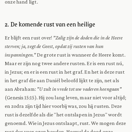
onze hand ligt.
2. De komende rust van een heilige
Er blijft een rust over!
"Zalig zijn de doden die in de Heere
sterven; ja, zegt de Geest, opdat zij rusten van hun
inspanningen."
De grote rust is wanneer de Heere komt.
Maar er zijn nog twee andere rusten. Er is een rust nú,
in Jezus; en er is een rust in het graf. En het is deze rust
in het graf die aan Daniël beloofd lijkt te zijn, net als
aan Abraham:
"U zult in vrede tot uw vaderen heengaan"
(
Genesis 15:15
). Hij zou lang leven, maar niet voor altijd;
en zodra zijn tijd hier voorbij was, zou hij rusten. Deze
rust is dezelfde als die "het ontslapen in Jezus" wordt
genoemd. Wie in Jezus ontslaapt, rust. We mogen deze
rust dus voor ogen houden. Hoewel de dood onze