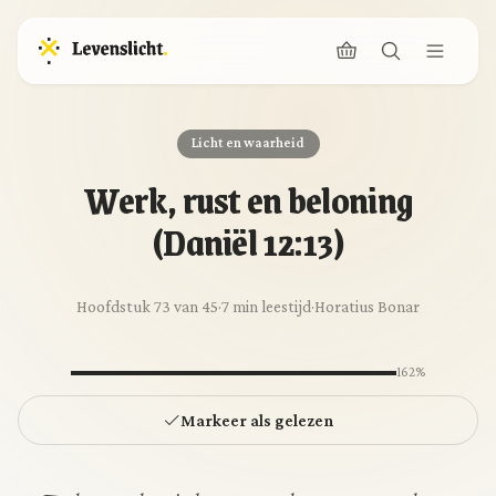
Licht en waarheid
Werk, rust en beloning
(Daniël 12:13)
Hoofdstuk 73 van 45
·
7 min leestijd
·
Horatius Bonar
162%
Markeer als gelezen