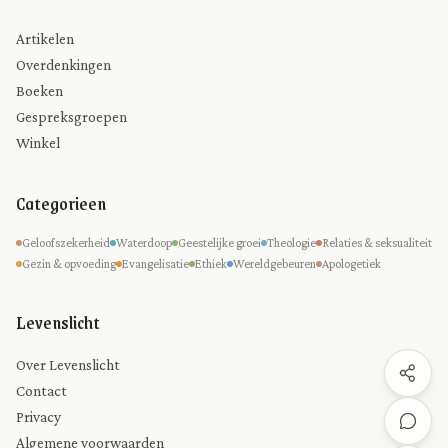
Artikelen
Overdenkingen
Boeken
Gespreksgroepen
Winkel
Categorieen
Geloofszekerheid
Waterdoop
Geestelijke groei
Theologie
Relaties & seksualiteit
Gezin & opvoeding
Evangelisatie
Ethiek
Wereldgebeuren
Apologetiek
Levenslicht
Over Levenslicht
Contact
Privacy
Algemene voorwaarden