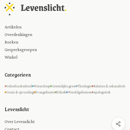
Artikelen
Overdenkingen
Boeken
Gespreksgroepen
Winkel
Categorieen
Geloofszekerheid
Waterdoop
Geestelijke groei
Theologie
Relaties & seksualiteit
Gezin & opvoeding
Evangelisatie
Ethiek
Wereldgebeuren
Apologetiek
Levenslicht
Over Levenslicht
Contact