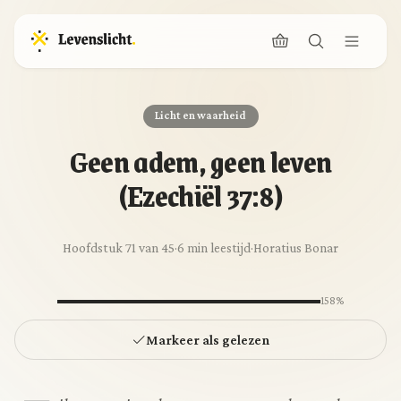
Licht en waarheid
Geen adem, geen leven
(Ezechiël 37:8)
Hoofdstuk 71 van 45
·
6 min leestijd
·
Horatius Bonar
158%
Markeer als gelezen