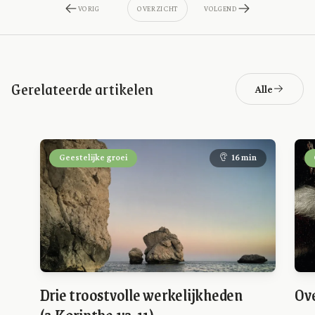
VORIG
OVERZICHT
VOLGEND
Gerelateerde artikelen
Alle
Geestelijke groei
16 min
Drie troostvolle werkelijkheden
Ove
(2 Korinthe 1:3-11)