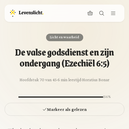
Licht en waarheid
De valse godsdienst en zijn
ondergang (Ezechiël 6:5)
Hoofdstuk 70 van 45
·
6 min leestijd
·
Horatius Bonar
156%
Markeer als gelezen