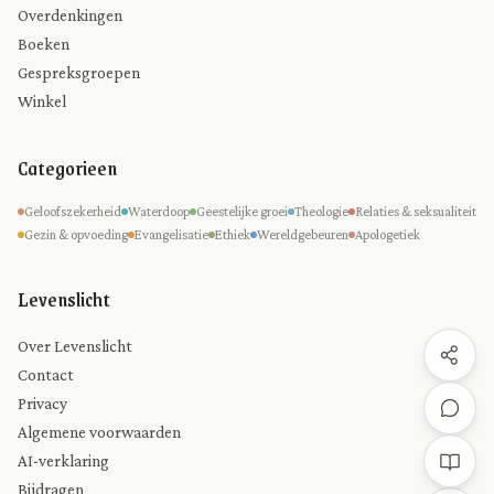
Overdenkingen
Boeken
Gespreksgroepen
Winkel
Categorieen
Geloofszekerheid
Waterdoop
Geestelijke groei
Theologie
Relaties & seksualiteit
Gezin & opvoeding
Evangelisatie
Ethiek
Wereldgebeuren
Apologetiek
Levenslicht
Over Levenslicht
Contact
Privacy
Algemene voorwaarden
AI-verklaring
Bijdragen