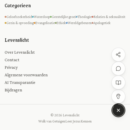
Categorieen
Geloofszekerheid
Waterdoop
Geestelijke groei
Theologie
Relaties & seksualiteit
Gezin & opvoeding
Evangelisatie
Ethiek
Wereldgebeuren
Apologetiek
Levenslicht
Over Levenslicht
Contact
Privacy
Algemene voorwaarden
AI Transparantie
Bijdragen
© 2026 Levenslicht
Wolk van Getuigen
Leer Jezus Kennen