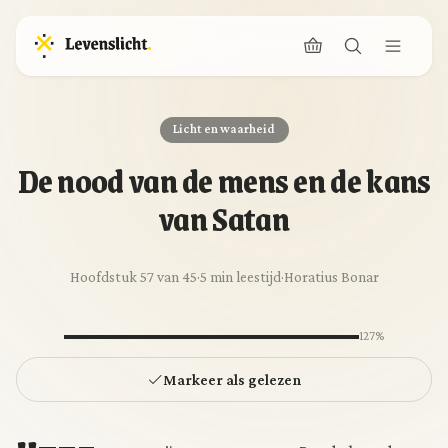
Licht en waarheid
De nood van de mens en de kans
van Satan
Hoofdstuk 57 van 45
·
5 min leestijd
·
Horatius Bonar
127%
Markeer als gelezen