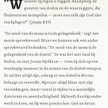
"W
anneer zij tegen u zeggen: Raadpleeg de
geesten van doden en de waarzeggers, die
fluisteren en mompelen — moet een volk zijn God niet
raadplegen?" (
Jesaja 8:19
)
"De nood van de mens is Gods gelegenheid," zegt het
mooie spreekwoord. Maar we kunnen ook een ander
spreekwoord bedenken: "De nood van de mens is de
gelegenheid van de duivel." Zo was het met Saul bij
Endor, en met Joram bij Ekron — toen zij zich op een
wanhopig moment in de armen van de duivel wierpen.
Zo zal het altijd zijn, zolang er een duivel is die ons
belaagt en verstrikt. Hij staat altijd klaar met zijn
verzoekingen, maar vooral in tijden van menselijke
duisternis en neerslachtigheid. Hij heeft dan bijzonder
werk te doen, en hij weet precies hoe. God en Satan