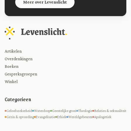
Meer over Levenslicht
Artikelen
Overdenkingen
Boeken
Gespreksgroepen
Winkel
Categorieen
Geloofszekerheid
Waterdoop
Geestelijke groei
Theologie
Relaties & seksualiteit
Gezin & opvoeding
Evangelisatie
Ethiek
Wereldgebeuren
Apologetiek