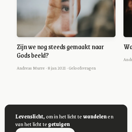
Zijn we nog steeds gemaakt naar
Wat
Gods beeld?
Andr
Andreas Murre · 8 jan 2021 · Geloofsvragen
Levenslicht,
om in het licht te
wandelen
en
van het licht te
getuigen