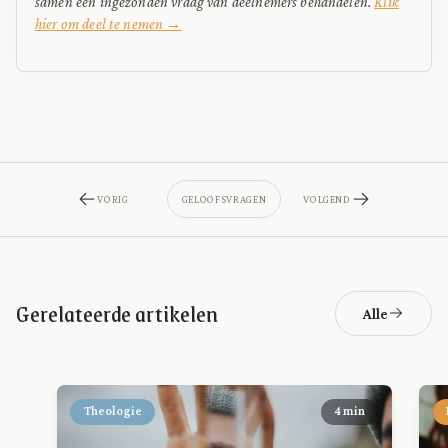
samen een ingezonden vraag van deelnemers behandelen.
Klik
hier om deel te nemen →
VORIG
GELOOFSVRAGEN
VOLGEND
Gerelateerde artikelen
Alle
Theologie
4 min