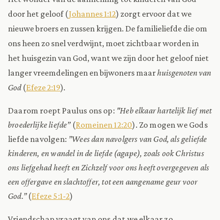
door het geloof (
Johannes 1:12
) zorgt ervoor dat we
nieuwe broers en zussen krijgen. De familieliefde die om
ons heen zo snel verdwijnt, moet zichtbaar worden in
het huisgezin van God, want we zijn door het geloof niet
langer vreemdelingen en bijwoners maar
huisgenoten van
God
(
Efeze 2:19
).
Daarom roept Paulus ons op:
"Heb elkaar hartelijk lief met
broederlijke liefde”
(
Romeinen 12:20
). Zo mogen we Gods
liefde navolgen:
”Wees dan navolgers van God, als geliefde
kinderen, en wandel in de liefde (agape), zoals ook Christus
ons liefgehad heeft en Zichzelf voor ons heeft overgegeven als
een offergave en slachtoffer, tot een aangename geur voor
God.”
(
Efeze 5:1-2
)
Vriendschap vraagt van ons dat we elkaar zo