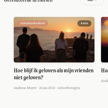
Geloofszekerheid
4 min
Hoe blijf ik geloven als mijn vrienden
Ha
niet geloven?
Andr
Andreas Murre · 21 jan 2022 · Geloofsvragen