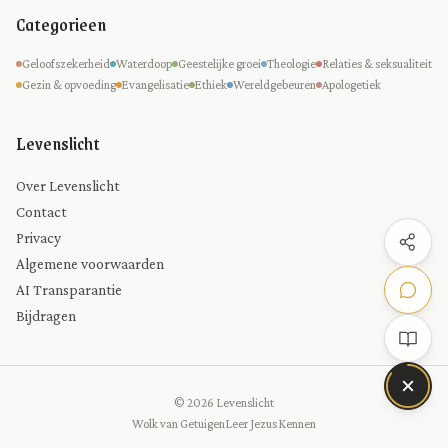
Categorieen
Geloofszekerheid
Waterdoop
Geestelijke groei
Theologie
Relaties & seksualiteit
Gezin & opvoeding
Evangelisatie
Ethiek
Wereldgebeuren
Apologetiek
Levenslicht
Over Levenslicht
Contact
Privacy
Algemene voorwaarden
AI Transparantie
Bijdragen
© 2026 Levenslicht
Wolk van Getuigen
Leer Jezus Kennen