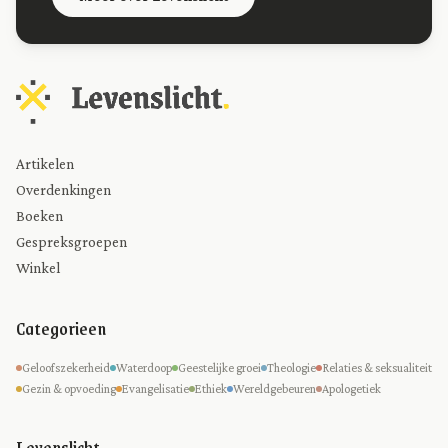
Artikelen
Overdenkingen
Boeken
Gespreksgroepen
Winkel
Categorieen
Geloofszekerheid
Waterdoop
Geestelijke groei
Theologie
Relaties & seksualiteit
Gezin & opvoeding
Evangelisatie
Ethiek
Wereldgebeuren
Apologetiek
Levenslicht