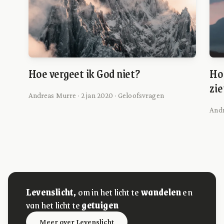
Hoe vergeet ik God niet?
Ho
zi
Andreas Murre · 2 jan 2020 · Geloofsvragen
Andr
Levenslicht,
om in het licht te
wandelen
en
van het licht te
getuigen
Meer over Levenslicht