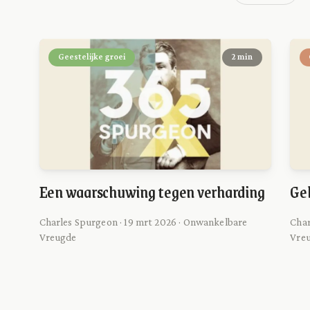
Geestelijke groei
2 min
Een waarschuwing tegen verharding
Ge
Charles Spurgeon · 19 mrt 2026 · Onwankelbare
Char
Vreugde
Vre