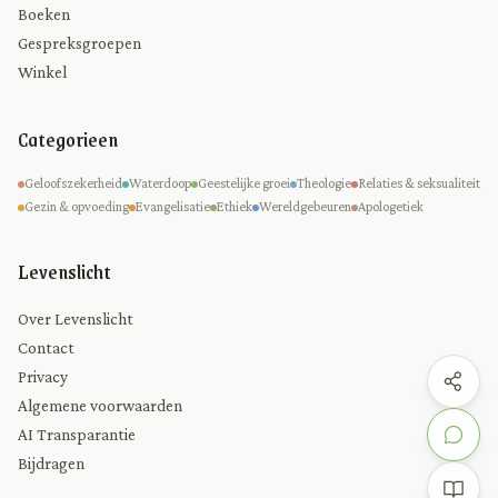
Boeken
Gespreksgroepen
Winkel
Categorieen
Geloofszekerheid
Waterdoop
Geestelijke groei
Theologie
Relaties & seksualiteit
Gezin & opvoeding
Evangelisatie
Ethiek
Wereldgebeuren
Apologetiek
Levenslicht
Over Levenslicht
Contact
Privacy
Algemene voorwaarden
AI Transparantie
Bijdragen