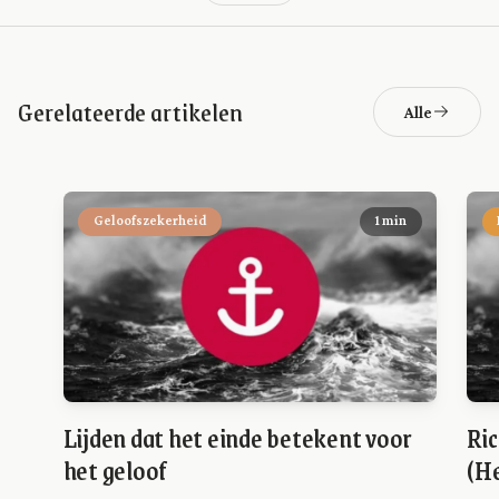
Gerelateerde artikelen
Alle
Geloofszekerheid
1 min
Lijden dat het einde betekent voor
Ric
het geloof
(He