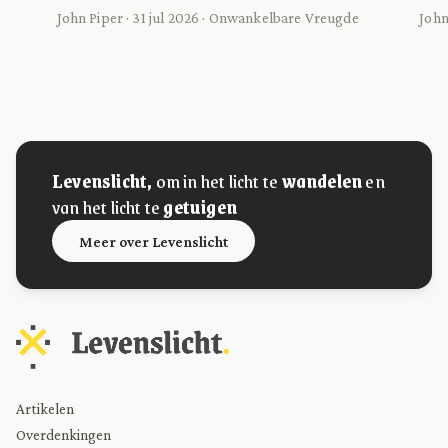
John Piper · 31 jul 2026 · Onwankelbare Vreugde
John
Levenslicht,
om in het licht te
wandelen
en
van het licht te
getuigen
Meer over Levenslicht
Artikelen
Overdenkingen