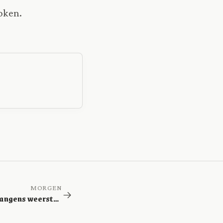
oken.
MORGEN
Zondige verlangens weerstaan