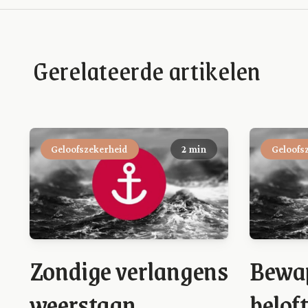
Gerelateerde artikelen
Geloofszekerheid
2 min
Geloofs
Zondige verlangens
Bewap
weerstaan
belof