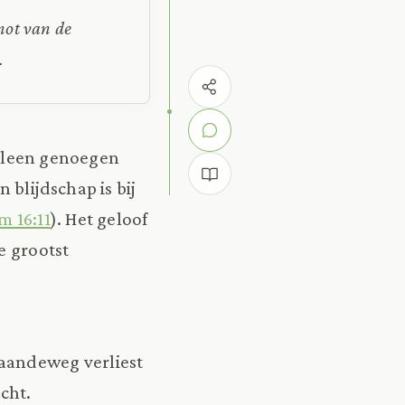
not van de
.
alleen genoegen
blijdschap is bij
m 16:11
). Het geloof
e grootst
Gaandeweg verliest
cht.