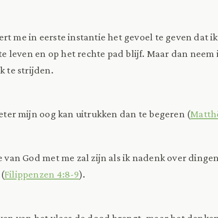
rt me in eerste instantie het gevoel te geven dat ik
 te leven en op het rechte pad blijf. Maar dan neem
k te strijden.
beter mijn oog kan uitrukken dan te begeren (
Matth
e van God met me zal zijn als ik nadenk over dingen d
 (
Filippenzen 4:8-9
).
nken van het vlees de dood brengt, maar het denke