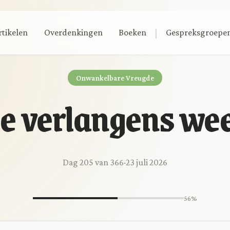
|
rtikelen
Overdenkingen
Boeken
Gespreksgroepe
Onwankelbare Vreugde
e verlangens we
Dag 205 van 366
·
23 juli 2026
56%