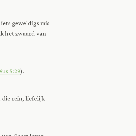
 iets geweldigs mis
 ik het zwaard van
ëus 5:29
).
ie rein, liefelijk
n van Geest leven