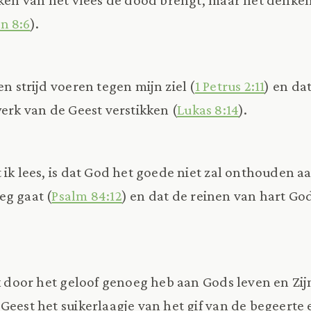
n 8:6
).
en strijd voeren tegen mijn ziel (
1 Petrus 2:11
) en da
werk van de Geest verstikken (
Lukas 8:14
).
 ik lees, is dat God het goede niet zal onthouden aa
eg gaat (
Psalm 84:12
) en dat de reinen van hart God
 ik door het geloof genoeg heb aan Gods leven en Zij
eest het suikerlaagje van het gif van de begeerte e