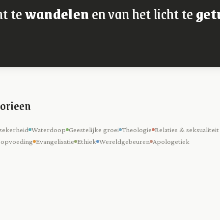
ht te
wandelen
en van het licht te
get
orieen
zekerheid
Waterdoop
Geestelijke groei
Theologie
Relaties & seksualiteit
 opvoeding
Evangelisatie
Ethiek
Wereldgebeuren
Apologetiek