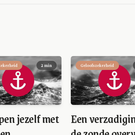
zekerheid
2 min
Geloofszekerheid
en jezelf met
Een verzadigin
ten
de zonde over