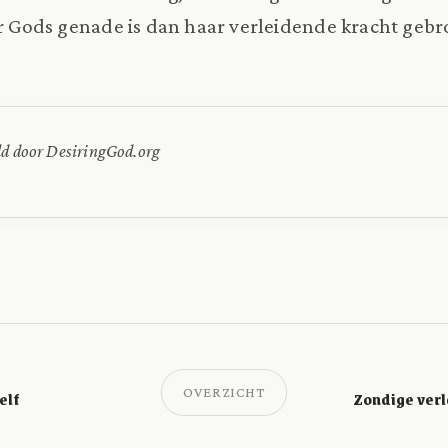
or Gods genade is dan haar verleidende kracht gebr
ld door DesiringGod.org
OVERZICHT
elf